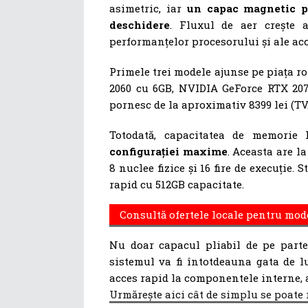
asimetric, iar
un capac magnetic pl
deschidere
. Fluxul de aer crește a
performanțelor procesorului și ale acc
Primele trei modele ajunse pe piața 
2060 cu 6GB, NVIDIA GeForce RTX 20
pornesc de la aproximativ 8399 lei (TV
Totodată, capacitatea de memori
configurației maxime
. Aceasta are l
8 nuclee fizice și 16 fire de execuție.
rapid cu 512GB capacitate.
Consultă ofertele locale pentru mo
Nu doar capacul pliabil de pe parte
sistemul va fi întotdeauna gata de l
acces rapid la componentele interne, 
Urmărește aici cât de simplu se poate