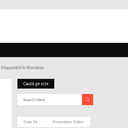
Disponibil În România
Caută pe site
Cum Să...
Prezentari Video