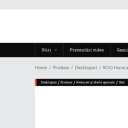
Stiri
Prezentări video
Gami
Home
Produse
Desktopuri
ROG Huracan
/
/
/
Desktopuri
Produse
Reduceri și oferte speciale
Stiri