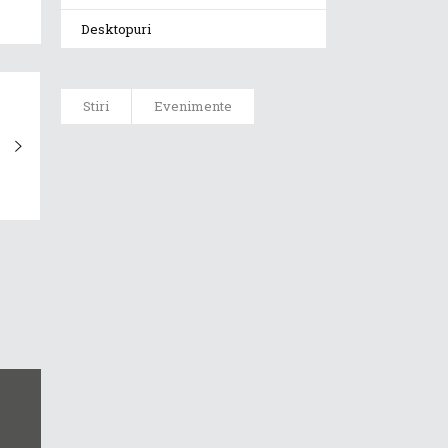
Desktopuri
Stiri
Evenimente
ASUS ProArt
GoPro Edition
duce fluxurile
creative la un
nou nivel
alături de
sportivii Red
Bull
Noul Zephyrus
G16 (GU606) a
ajuns în
România