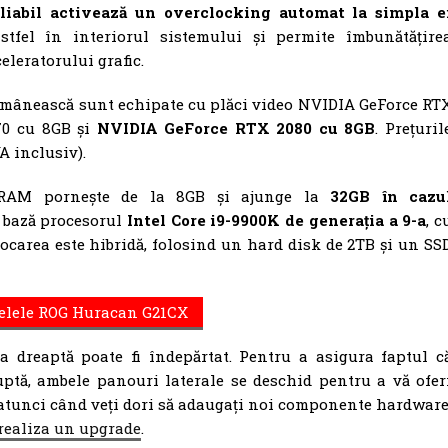
iabil activează un overclocking automat la simpla e
stfel în interiorul sistemului și permite îmbunătățire
eleratorului grafic.
românească sunt echipate cu plăci video NVIDIA GeForce RT
70 cu 8GB și
NVIDIA GeForce RTX 2080 cu 8GB
. Prețuril
A inclusiv).
e RAM pornește de la 8GB și ajunge la
32GB în cazu
a bază procesorul
Intel Core i9-9900K de generația a 9-a
, c
 Stocarea este hibridă, folosind un hard disk de 2TB și un SS
delele ROG Huracan G21CX
a dreaptă poate fi îndepărtat. Pentru a asigura faptul c
uptă, ambele panouri laterale se deschid pentru a vă ofer
atunci când veți dori să adaugați noi componente hardware
 realiza un upgrade
.