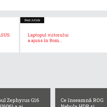
Next Article
ASUS:
Laptopul viitorului
a ajuns în Rom...
ul Zephyrus G16
Ce înseamnă ROG
U606) a aj...
Nebula HDR și...