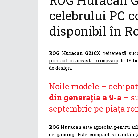
ROG Huracan G2
celebrului PC 
disponibil în 
ROG Huracan G21CX
reiterează suc
premiat în această primăvară
de IF I
de design.
Noile modele – echipa
din generația a 9-a
– su
septembrie pe piața r
ROG Huracan
este apreciat pentru arh
de gaming. Este compact și cântăreș