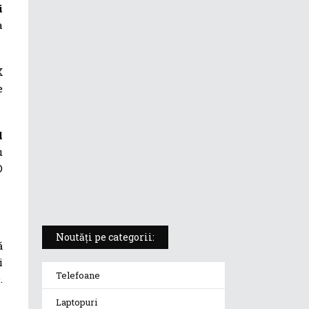
i
ASUS ProArt PX13 (HN7306) –
a
laptopul compact convertibil
pentru creatorii în mișcare
X
e
5 atuuri ale laptopului ASUS
Vivobook S14 M5406KA
l
u
ROG Strix SCAR 18 (2025) –
„monstrul din gaming” care
D
redefinește standardele
Noutăți pe categorii:
ă
i
Telefoane
.
Laptopuri