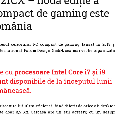
1CX – noua ediție a
compact de gaming este
România
cesul celebrului PC compact de gaming lansat în 2018 ș
nternational Forum Design GmbH, cea mai veche organizați
te cu
procesoare Intel Core i7 și i9
nt disponibile de la începutul lunii
omânească.
itectura lui ultra-eficientă, fiind diferit de orice alt deskto
te doar 8,5 kg. Carcasa are un stil agresiv, cu un desig