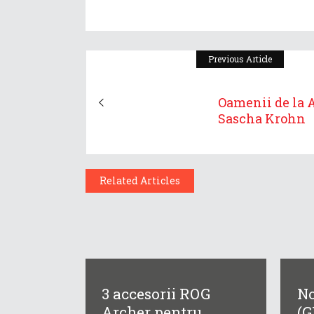
Previous Article
Oamenii de la 
Sascha Krohn
Related Articles
3 accesorii ROG
No
Archer pentru...
(G