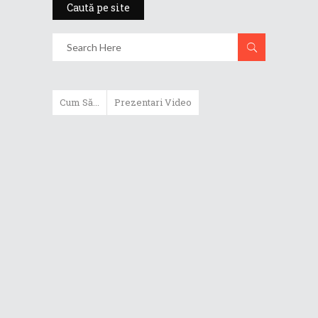
Caută pe site
Cum Să...
Prezentari Video
Cum poți folosi două conturi în
același timp în aplicații ca
Messenger/WhatsApp pe
ZenFone?
Află mai multe despre bateria
laptopului tău
Cum să optimizezi autonomia
telefonului ZenFone cu
PowerMaster