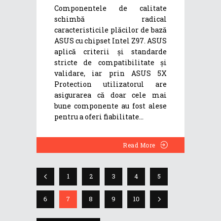
Componentele de calitate
schimbă radical
caracteristicile plăcilor de bază
ASUS cu chipset Intel Z97. ASUS
aplică criterii și standarde
stricte de compatibilitate și
validare, iar prin ASUS 5X
Protection utilizatorul are
asigurarea că doar cele mai
bune componente au fost alese
pentru a oferi fiabilitate
Read More
1
2
3
4
5
6
7
8
9
10