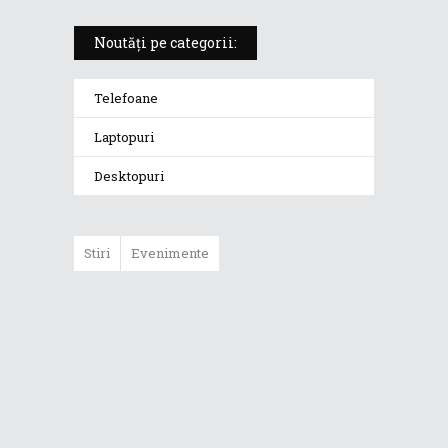
Noutăți pe categorii:
Telefoane
Laptopuri
Desktopuri
Stiri
Evenimente
ROG Challenge
2024: Zece liceeni
din București au
fost premiați
pentru crearea de
jocuri