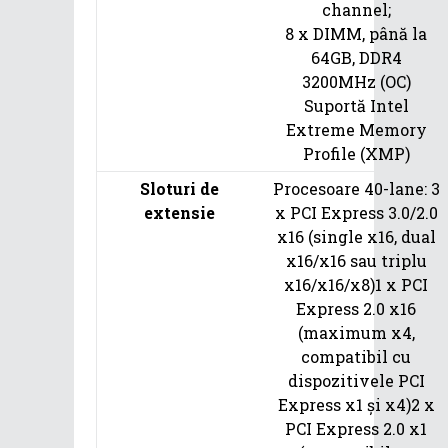
channel;
8 x DIMM, până la
64GB, DDR4
3200MHz (OC)
Suportă Intel
Extreme Memory
Profile (XMP)
Sloturi de
Procesoare 40-lane: 3
extensie
x PCI Express 3.0/2.0
x16 (single x16, dual
x16/x16 sau triplu
x16/x16/x8)1 x PCI
Express 2.0 x16
(maximum x4,
compatibil cu
dispozitivele PCI
Express x1 și x4)2 x
PCI Express 2.0 x1