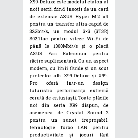
X99-Deluxe este modelul etalon al
noii serii, fiind însoțit de un card
de extensie ASUS Hyper M.2 x4
pentru un transfer ultra-rapid de
32Gbit/s, un modul 3×3 (3T3R)
802.11ac pentru viteze Wi-Fi de
până la 1300Mbit/s și o placă
ASUS Fan Extension pentru
răcire suplimentară. Cu un aspect
modern, cu linii fluide și un scut
protector alb, X99-Deluxe și X99-
Pro oferă într-un design
futuristic performanța extremă
cerută de entuziaști. Toate plăcile
noi din seria X99 dispun, de
asemenea, de Crystal Sound 2
pentru un sunet ireproșabil,
tehnologie Turbo LAN pentru
productivitate și jocuri fără