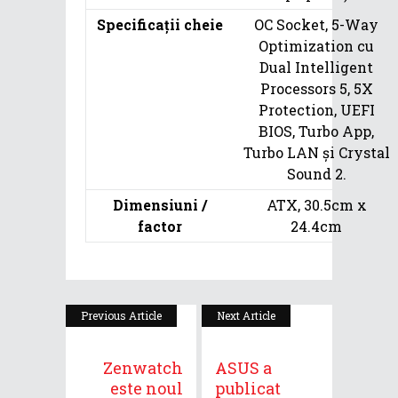
Specificații cheie
OC Socket, 5-Way
Optimization cu
Dual Intelligent
Processors 5, 5X
Protection, UEFI
BIOS, Turbo App,
Turbo LAN și Crystal
Sound 2.
Dimensiuni /
ATX, 30.5cm x
factor
24.4cm
Previous Article
Next Article
Zenwatch
ASUS a
este noul
publicat