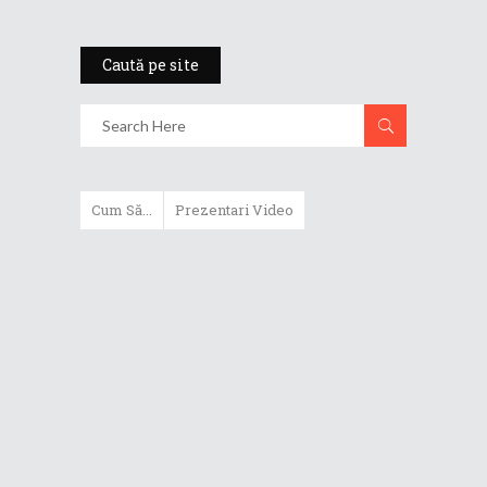
Caută pe site
Cum Să...
Prezentari Video
ASUS Zenbook Duo (2024) îți oferă
experiențe literalmente digitale
Cum să alegi un router WiFi
extensibil
Cum să beneficiezi de protecția
maximă oferită de ASUS Premium