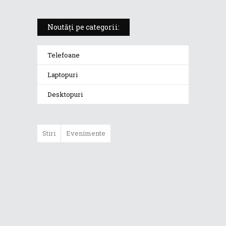
Noutăți pe categorii:
Telefoane
Laptopuri
Desktopuri
Stiri
Evenimente
ASUS ProArt
GoPro Edition
duce fluxurile
creative la un nou
nivel alături de
sportivii Red Bull