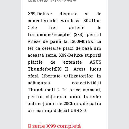
ASUS X99-deluxe Fan Extension
X99-Deluxe dispune și de
conectivitate wireless 802.11ac.
Cele trei antene de
transmisie/recepție (3×3) permit
viteze de până la 1300Mbit/s. La
fel ca celelalte plăci de bază din
această serie, X99-Deluxe suportă
plăcile de extensie ASUS
ThunderboltEX II. Acest lucru
oferă libertate utilizatorilor în
adăugarea conectivității
Thunderbolt 2 în orice moment,
pentru obținerea unui transfer
bidirecțional de 20Gbit/s, de patru
ori mai rapid decât USB 3.0.
O serie X99 completă