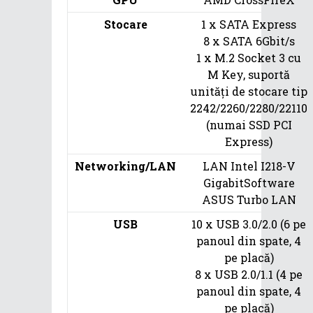
Stocare
1 x SATA Express
8 x SATA 6Gbit/s
1 x M.2 Socket 3 cu
M Key, suportă
unități de stocare tip
2242/2260/2280/22110
(numai SSD PCI
Express)
Networking/LAN
LAN Intel I218-V
GigabitSoftware
ASUS Turbo LAN
USB
10 x USB 3.0/2.0 (6 pe
panoul din spate, 4
pe placă)
8 x USB 2.0/1.1 (4 pe
panoul din spate, 4
pe placă)