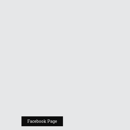
Republic of
Gamers în AFI
Cotroceni
Vino la standul
Republic of
Gamers de la
Comic Con
România
Expoziția ASUS
„Design You Can
Feel” se deschide
la Milan Design
Week 2025
Facebook Page