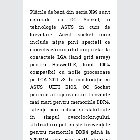
Plăcile de bază din seria X99 sunt
echipate cu OC Socket, o
tehnologie ASUS în curs de
brevetare. Acest socket unic
include niște pini speciali ce
conectează circuitul proprietar la
contactele LGA (land grid array)
pentru Haswell-E, fiind 100%
compatibil cu noile procesoare
pe LGA 2011-v3. În combinație cu
ASUS UEFI BIOS, OC Socket
permite atingerea unor frecvențe
mai mari pentru memoriile DDR4,
latențe mai reduse și stabilitate
în timpul overclockingului.
Utilizatorii pot crește frecvențele
pentru memoriile DDR4 până la
3200MHz sau mai mult, chiar și