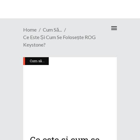
Home
Cum Să...
Ce Este Și Cum Se Folosește ROG
Keystone?
Cum să...
Ce este și cum se