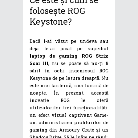
folosește ROG
Keystone?
Dacă l-ai văzut pe undeva sau
deja te-ai jucat pe superbul
laptop de gaming ROG Strix
Scar III
, nu se poate să nu-ți fi
sărit în ochi ingeniosul ROG
Kesytone de pe latura dreaptă. Nu
este nici lanternă, nici lumină de
noapte. În prezent, această
inovație ROG le oferă
utilizatorilor trei funcționalități:
un efect vizual captivant Game-
on, administrarea profilurilor de
gaming din Armoury Crate și un
Shadow Drive. Să le luăm pe rând: