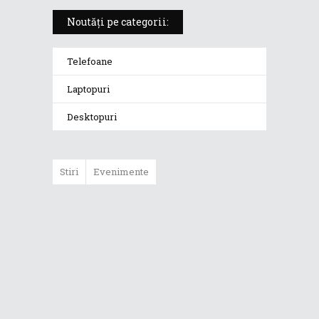
Noutăți pe categorii:
Telefoane
Laptopuri
Desktopuri
Stiri
Evenimente
ASUS ProArt
GoPro Edition
duce fluxurile
creative la un nou
nivel alături de
sportivii Red Bull