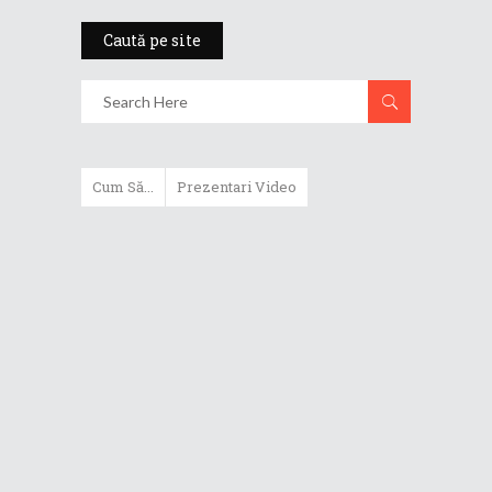
Caută pe site
Cum Să...
Prezentari Video
ASUS Zenbook Duo (2024) îți oferă
experiențe literalmente digitale
Cum să alegi un router WiFi
extensibil
Cum să beneficiezi de protecția
maximă oferită de ASUS Premium
Care