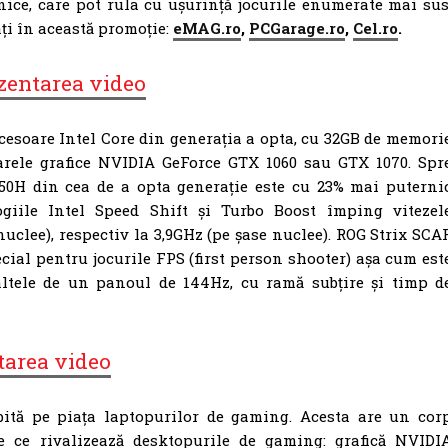
ce, care pot rula cu ușurință jocurile enumerate mai sus
ți în această promoție:
eMAG.ro
,
PCGarage.ro
,
Cel.ro
.
zentarea video
cesoare Intel Core din generația a opta, cu 32GB de memori
rele grafice NVIDIA GeForce GTX 1060 sau GTX 1070. Spr
750H din cea de a opta generație este cu 23% mai puterni
ogiile Intel Speed Shift și Turbo Boost împing vitezel
uclee), respectiv la 3,9GHz (pe șase nuclee). ROG Strix SCA
cial pentru jocurile FPS (first person shooter) așa cum est
ltele de un panoul de 144Hz, cu ramă subțire și timp d
tarea video
ită pe piața laptopurilor de gaming. Acesta are un cor
e ce rivalizează desktopurile de gaming: grafică NVIDI