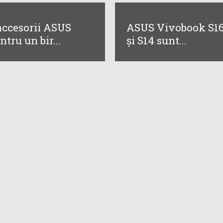
accesorii ASUS
ASUS Vivobook S1
ntru un bir...
și S14 sunt...