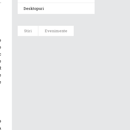
.
Desktopuri
Stiri
Evenimente
e
ASUS ProArt
e
GoPro Edition
c
duce fluxurile
e
creative la un
R
nou nivel
alături de
e
sportivii Red
e
Bull
Noul Zephyrus
G16 (GU606) a
ajuns în
România
p
A