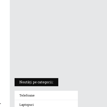
ASUS ProArt PX13 (HN7306) –
laptopul compact convertibil
pentru creatorii în mișcare
5 atuuri ale laptopului ASUS
Vivobook S14 M5406KA
ROG Strix SCAR 18 (2025) –
„monstrul din gaming” care
redefinește standardele
Noutăți pe categorii:
Telefoane
,
Laptopuri