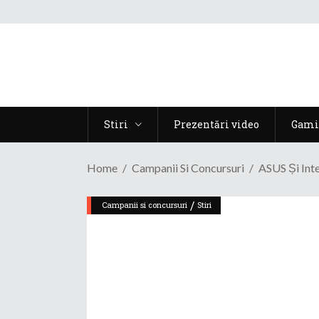
Stiri
Prezentări video
Gami
Home
Campanii Si Concursuri
ASUS Și Inte
/
Campanii si concursuri
Stiri