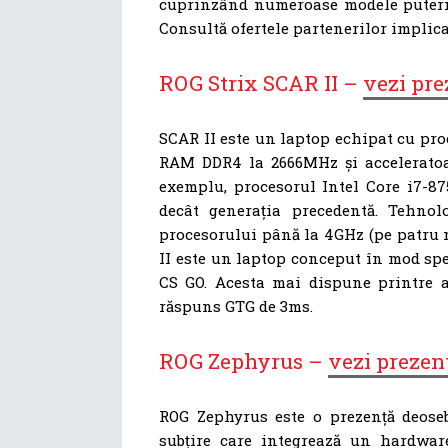
cuprinzând numeroase modele puterni
Consultă ofertele partenerilor implica
ROG Strix SCAR II –
vezi pre
SCAR II este un laptop echipat cu pro
RAM DDR4 la 2666MHz și acceleratoa
exemplu, procesorul Intel Core i7-8
decât generația precedentă. Tehnol
procesorului până la 4GHz (pe patru n
II este un laptop conceput în mod spe
CS GO. Acesta mai dispune printre a
răspuns GTG de 3ms.
ROG Zephyrus –
vezi prezen
ROG Zephyrus este o prezență deoseb
subțire care integrează un hardwar