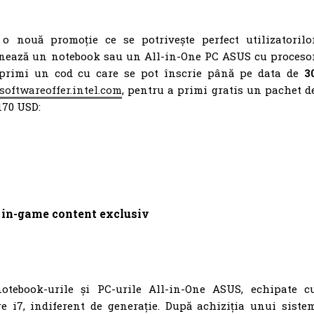
 nouă promoție ce se potrivește perfect utilizatorilo
ționează un notebook sau un All-in-One PC ASUS cu proceso
r primi un cod cu care se pot înscrie până pe data de
3
softwareoffer.intel.com
, pentru a primi gratis un pachet d
170 USD:
in-game content exclusiv
notebook-urile și PC-urile All-in-One ASUS, echipate c
re i7, indiferent de generație. După achiziția unui siste