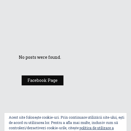
lumea ROG
Cu ASUS ProArt
StudioBook treci
cu brio de la un
proiect la altul
No posts were found.
Facebook Page
Acest site folosește cookie-uri. Prin continuare utilizării site-ului, ești
de acord cu utilizarea lor. Pentru a afla mai multe, inclusiv cum să
controlezi/dezactivezi cookie-urile, citește
politica de utilizare a