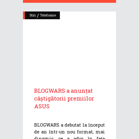
/
Stiri
Telefoane
BLOGWARS a anunțat
câștigătorii premiilor
ASUS
BLOGWARS a debutat la început
de an într-un nou format, mai
dinamic, ce a adus în fața