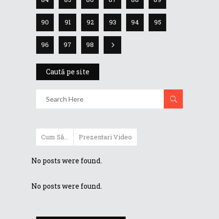
90
91
92
93
94
95
96
97
98
Caută pe site
Cum Să...
Prezentari Video
No posts were found.
No posts were found.