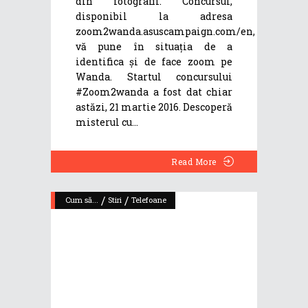
din fotografii. Concursul,
disponibil la adresa
zoom2wanda.asuscampaign.com/en,
vă pune în situația de a
identifica și de face zoom pe
Wanda. Startul concursului
‪#‎Zoom2wanda‬ a fost dat chiar
astăzi, 21 martie 2016. Descoperă
misterul cu
Read More
/
/
Cum să...
Stiri
Telefoane