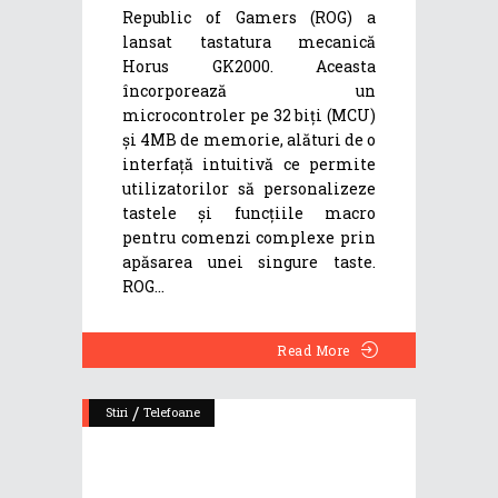
Republic of Gamers (ROG) a
lansat tastatura mecanică
Horus GK2000. Aceasta
încorporează un
microcontroler pe 32 biți (MCU)
și 4MB de memorie, alături de o
interfață intuitivă ce permite
utilizatorilor să personalizeze
tastele și funcțiile macro
pentru comenzi complexe prin
apăsarea unei singure taste.
ROG
Read More
/
Stiri
Telefoane