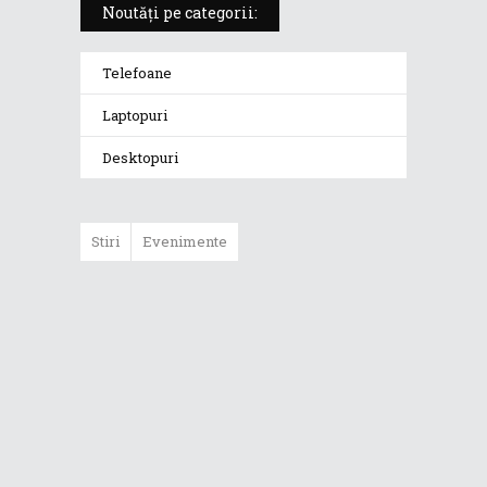
Noutăți pe categorii:
Telefoane
Laptopuri
Desktopuri
Stiri
Evenimente
Noua ediție a
laptopului de
gaming ROG
Zephyrus G14
(GA401Q) este
disponibilă în
România