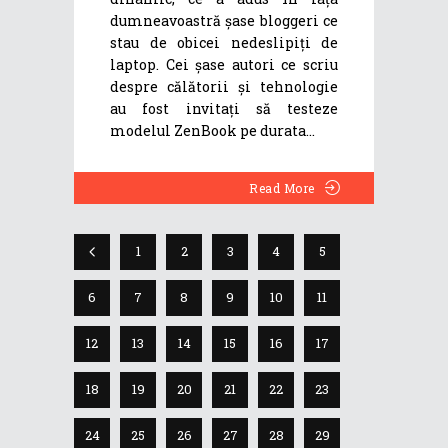
dumneavoastră șase bloggeri ce
stau de obicei nedeslipiți de
laptop. Cei șase autori ce scriu
despre călătorii și tehnologie
au fost invitați să testeze
modelul ZenBook pe durata
Read More
1
2
3
4
5
6
7
8
9
10
11
12
13
14
15
16
17
18
19
20
21
22
23
24
25
26
27
28
29