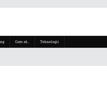
ng
Cum să…
Tehnologii