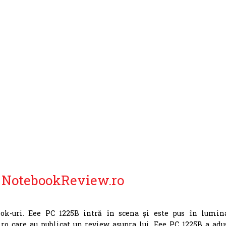
la NotebookReview.ro
k-uri. Eee PC 1225B intră în scena și este pus în lumin
ro care au publicat un review asupra lui. Eee PC 1225B a adu