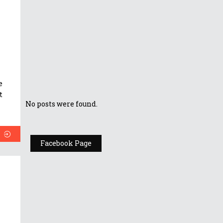
reducere
substanțială!
Profită de oferta
limitată! ROG
Phone la 3799
Lei
e
t
No posts were found.
Facebook Page