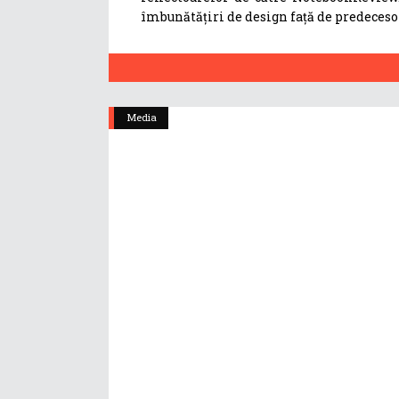
îmbunătățiri de design față de predecesor
Media