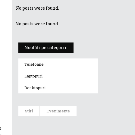
No posts were found.
No posts were found.
Noutăți pe categorii:
Telefoane
Laptopuri
Desktopuri
Stiri
Evenimente
Păcăleală sau
e
nu?! Răspunde
e