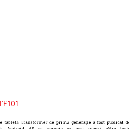
 TF101
de tabletă Transformer de primă generație a fost publicat d
. Android 4.0 se apropie cu pași repezi către toat