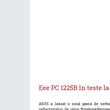
Eee PC 1225B în teste 
ASUS a lansat o nouă gamă de netboo
reflectoarelor de către NotebookReview.