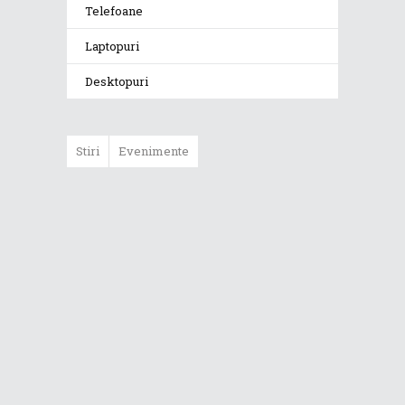
Telefoane
Laptopuri
Desktopuri
Stiri
Evenimente
Grafica externă
pentru laptop – o
super idee!
ASUS Republic of
Gamers a
prezentat seria
ROG Phone 5 și
noile căști de
gaming ROG