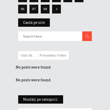
96
97
98
Caută pe site
Cum Să...
Prezentari Video
No posts were found.
No posts were found.
Noutăți pe categorii: