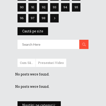
90
91
92
93
94
95
96
97
98
Caută pe site
Cum Să...
Prezentari Video
No posts were found.
No posts were found.
Noutăți pe categorii: