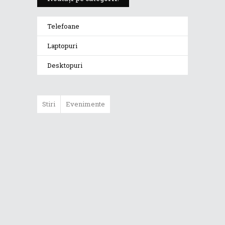
Telefoane
Laptopuri
Desktopuri
Stiri
Evenimente
Începutul lui 2021
aduce noi
laptopuri ASUS în
Romania:
ZenBook S
(UX393) și
ZenBook 14
(UX435EA)