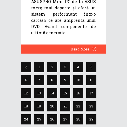
ASUSPRO Mini PC de la ASUS
merg mai departe și oferă un
sistem performant într-o
carcasă ce are amprenta unui
DVD. Având componente de
ultimă generație
Read More
1
2
3
4
5
6
7
8
9
10
11
12
13
14
15
16
17
18
19
20
21
22
23
24
25
26
27
28
29