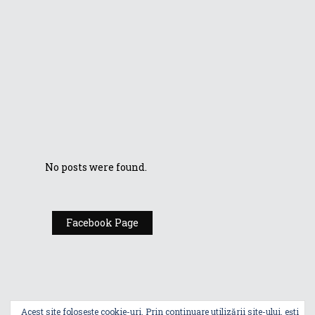
laptopurilor de
gaming cu ecrane
ultra-rapide de
înaltă rezoluție
Istoria
laptopurilor de
gaming STRIX
SCAR
No posts were found.
Facebook Page
Acest site folosește cookie-uri. Prin continuare utilizării site-ului, ești