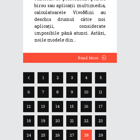
birou sau aplicații multimedia,
calculatoarele VivoMini au
deschis drumul către noi
aplicații, considerate
imposibile până atunci. Astăzi,
noile modele din
Read More
1
2
3
4
5
6
7
8
9
10
11
12
13
14
15
16
17
18
19
20
21
22
23
24
25
26
27
28
29