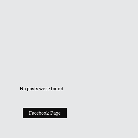
Zenbook 14X OLED
UX5400: Cum te
poate ajuta AIPT
să obții maximum
de performanță
TOP 3 Laptopuri
din 2021 potrivite
pentru școală și
multimedia
No posts were found.
Facebook Page