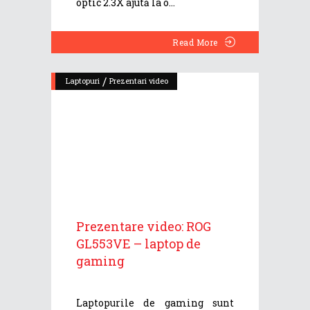
optic 2.3X ajută la o
Read More
/
Laptopuri
Prezentari video
Prezentare video: ROG
GL553VE – laptop de
gaming
Laptopurile de gaming sunt