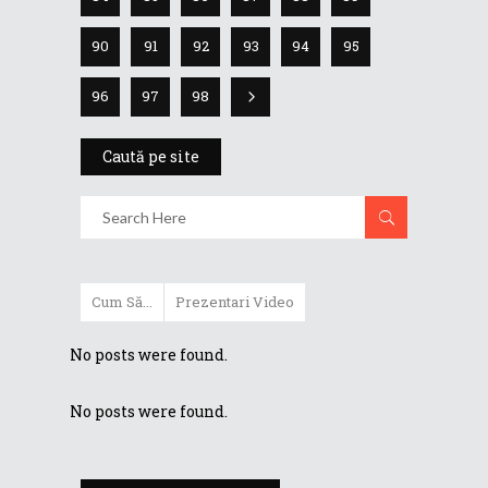
90
91
92
93
94
95
96
97
98
Caută pe site
Cum Să...
Prezentari Video
No posts were found.
No posts were found.