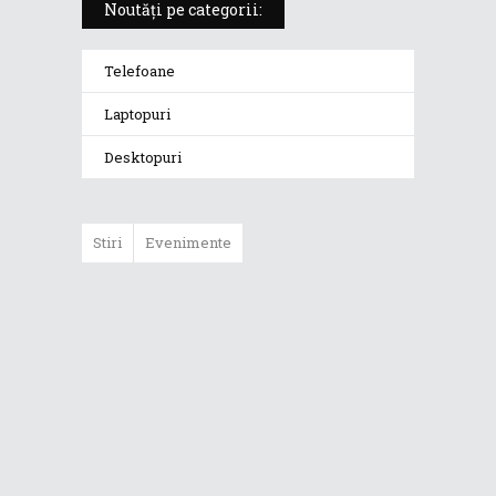
Noutăți pe categorii:
Telefoane
Laptopuri
Desktopuri
Stiri
Evenimente
Începe Concursul
de Informatică
ASUS Challenge
2022 destinat
liceenilor din
București
Republic of