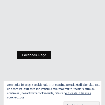
România
Expoziția ASUS
„Design You Can
Feel” se deschide
la Milan Design
Week 2025
Facebook Page
Acest site folosește cookie-uri. Prin continuare utilizării site-ului, ești
de acord cu utilizarea lor. Pentru a afla mai multe, inclusiv cum să
controlezi/dezactivezi cookie-urile, citește
politica de utilizare a
cookie-urilor