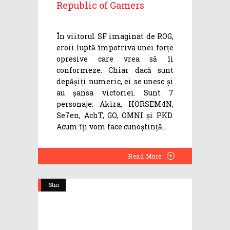
Republic of Gamers
În viitorul SF imaginat de ROG,
eroii luptă împotriva unei forțe
opresive care vrea să îi
conformeze. Chiar dacă sunt
depășiți numeric, ei se unesc și
au șansa victoriei. Sunt 7
personaje: Akira, HORSEM4N,
Se7en, AchT, GO, OMNI și PKD.
Acum îți vom face cunoștință
Read More
Stiri