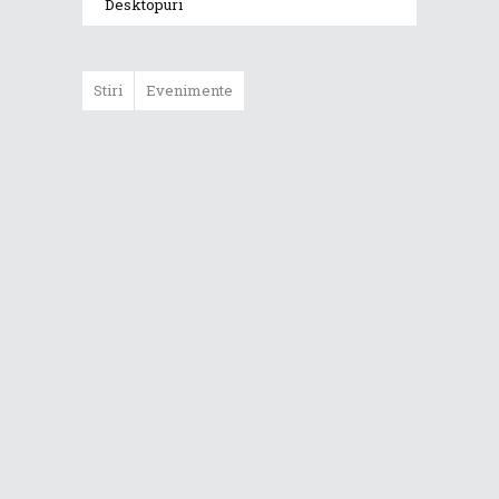
Desktopuri
Stiri
Evenimente
ASUS ProArt
GoPro Edition
duce fluxurile
creative la un nou
nivel alături de
sportivii Red Bull
Noul Zephyrus
G16 (GU606) a
ajuns în România
Noul ROG Strix
SCAR 18 (2026)
este disponibil