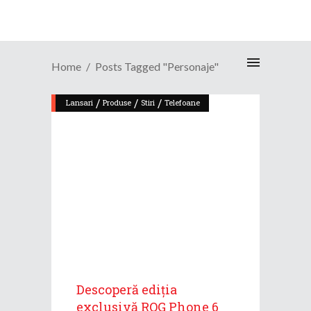
Home
Posts Tagged "personaje"
/
/
/
Lansari
Produse
Stiri
Telefoane
Descoperă ediția
exclusivă ROG Phone 6