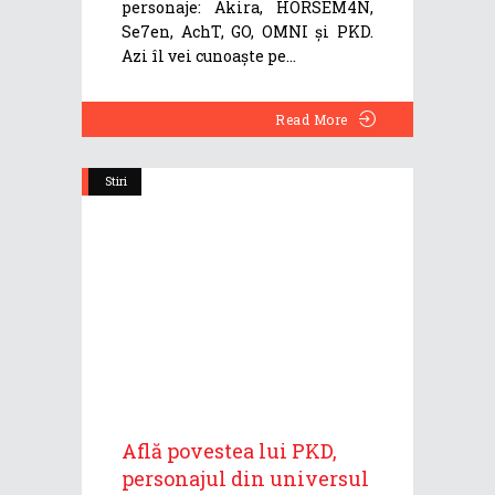
personaje: Akira, HORSEM4N,
Se7en, AchT, GO, OMNI și PKD.
Azi îl vei cunoaște pe
Read More
Stiri
Află povestea lui PKD,
personajul din universul