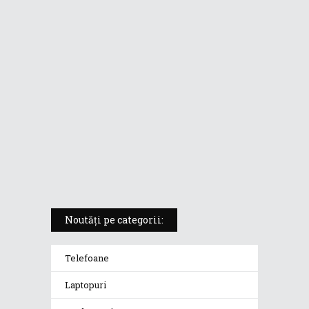
ASUS ProArt PX13 (HN7306) –
laptopul compact convertibil
pentru creatorii în mișcare
5 atuuri ale laptopului ASUS
Vivobook S14 M5406KA
ROG Strix SCAR 18 (2025) –
„monstrul din gaming” care
redefinește standardele
Noutăți pe categorii:
Telefoane
Laptopuri