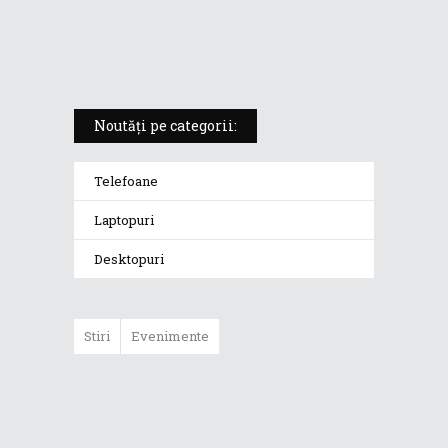
Prezentare video: ASUS ZenBook
Flip UX360UA
Noutăți pe categorii:
Telefoane
Laptopuri
Desktopuri
Stiri
Evenimente
Laptopurile ROG
Strix 2024:
performanță de
top și ecrane