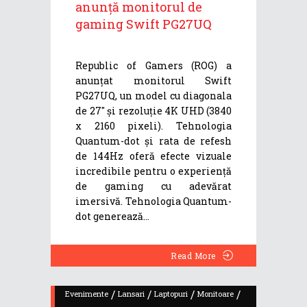
anunță monitorul de
gaming Swift PG27UQ
Republic of Gamers (ROG) a
anunțat monitorul Swift
PG27UQ, un model cu diagonala
de 27" și rezoluție 4K UHD (3840
x 2160 pixeli). Tehnologia
Quantum-dot și rata de refesh
de 144Hz oferă efecte vizuale
incredibile pentru o experiență
de gaming cu adevărat
imersivă. Tehnologia Quantum-
dot generează
Read More
/
/
/
/
Evenimente
Lansari
Laptopuri
Monitoare