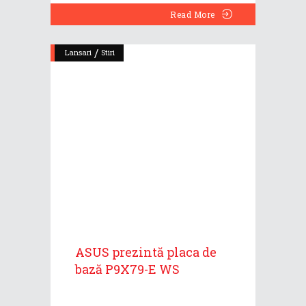
Read More
/
Lansari
Stiri
ASUS prezintă placa de
bază P9X79-E WS