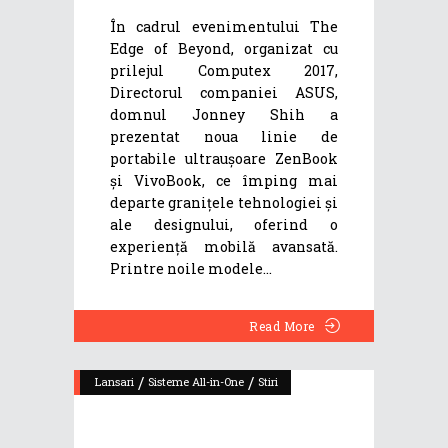
În cadrul evenimentului The
Edge of Beyond, organizat cu
prilejul Computex 2017,
Directorul companiei ASUS,
domnul Jonney Shih a
prezentat noua linie de
portabile ultraușoare ZenBook
și VivoBook, ce împing mai
departe granițele tehnologiei și
ale designului, oferind o
experiență mobilă avansată.
Printre noile modele
Read More
/
/
Lansari
Sisteme All-in-One
Stiri