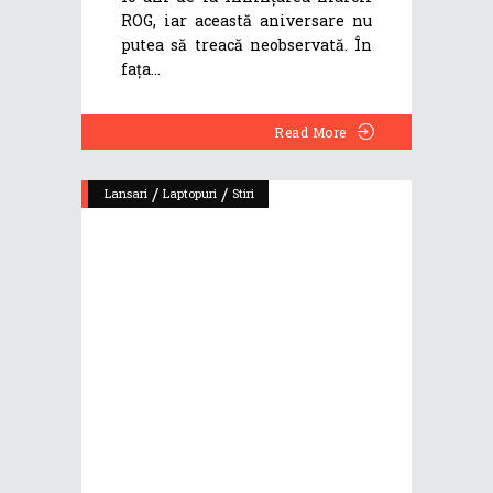
ROG, iar această aniversare nu
putea să treacă neobservată. În
fața
Read More
/
/
Lansari
Laptopuri
Stiri