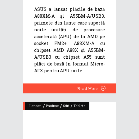
ASUS a lansat plăcile de bază
A88XM-A și A55BM-A/USB3,
primele din lume care suportă
noile unități de procesare
accelerată (APU) de la AMD pe
socket FM2+. A88XM-A cu
chipset AMD A88X și A55BM-
A/USB3 cu chipset A55 sunt
plăci de bază în format Micro-
ATX pentru APU-urile
Read More
/
/
/
Lansari
Produse
Stiri
Tablete