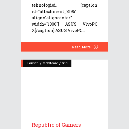
tehnologiei. [caption
id="attachment_8195"
align="aligncenter"
width="1300"] ASUS VivoPC
X[/caption] ASUS VivoPC
Read More
/
/
Lansari
Monitoare
Stiri
Republic of Gamers