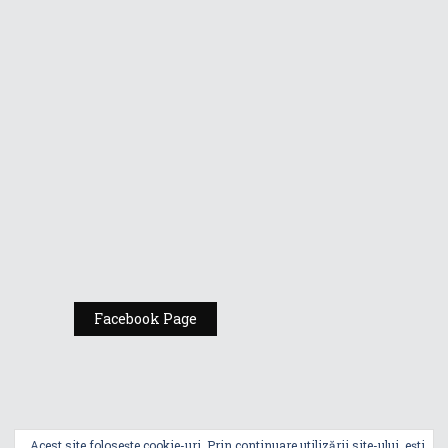
Covorul roșu
pentru
Transformer
Prime a fost
întins de
crăciunițe
Transformer
Prime
îmbunătăţeşte
totul
Facebook Page
Acest site folosește cookie-uri. Prin continuare utilizării site-ului, ești