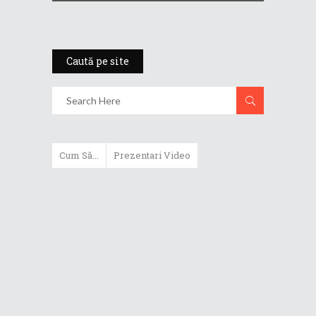
Caută pe site
Cum Să...
Prezentari Video
ASUS Zenbook Duo (2024) îți oferă
experiențe literalmente digitale
Cum să alegi un router WiFi
extensibil
Cum să beneficiezi de protecția