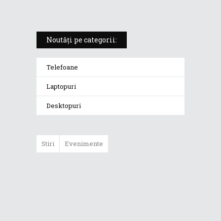
Noutăți pe categorii:
Telefoane
Laptopuri
Desktopuri
Stiri
Evenimente
ASUS ProArt
GoPro Edition
duce fluxurile
creative la un nou
nivel alături de
sportivii Red Bull