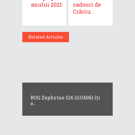
anului 2021
cadouri de
Crăciu...
Related Articles
ROG Zephyrus G16 (GU606) îți
o...