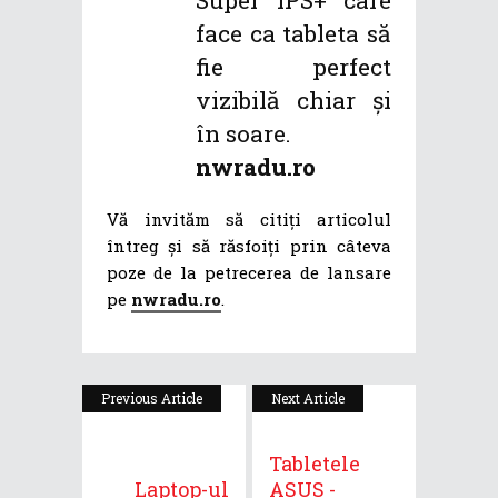
Super IPS+ care
face ca tableta să
fie perfect
vizibilă chiar şi
în soare.
nwradu.ro
Vă invităm să citiți articolul
întreg și să răsfoiți prin câteva
poze de la petrecerea de lansare
pe
nwradu.ro
.
Previous Article
Next Article
Tabletele
Laptop-ul
ASUS -