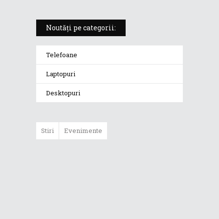
Noutăți pe categorii:
Telefoane
Laptopuri
Desktopuri
Stiri
Evenimente
ASUS ProArt
GoPro Edition
duce fluxurile
creative la un nou
nivel alături de
sportivii Red Bull