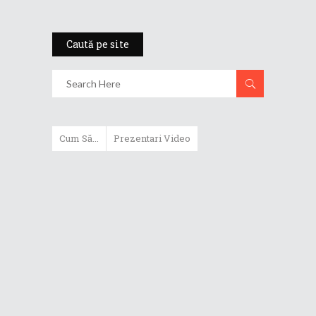
Caută pe site
Cum Să...
Prezentari Video
ASUS Zenbook Duo (2024) îți oferă
experiențe literalmente digitale
Cum să alegi un router WiFi
extensibil
Cum să beneficiezi de protecția
maximă oferită de ASUS Premium