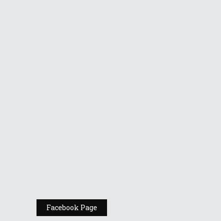
Republic of
Gamers în AFI
Cotroceni
Vino la standul
Republic of
Gamers de la
Comic Con
România
Expoziția ASUS
„Design You Can
Feel” se deschide
la Milan Design
Week 2025
Facebook Page