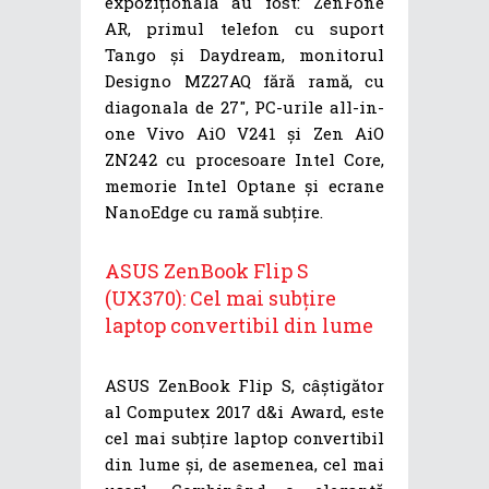
expozițională au fost: ZenFone
AR, primul telefon cu suport
Tango și Daydream, monitorul
Designo MZ27AQ fără ramă, cu
diagonala de 27″, PC-urile all-in-
one Vivo AiO V241 și Zen AiO
ZN242 cu procesoare Intel Core,
memorie Intel Optane și ecrane
NanoEdge cu ramă subțire.
ASUS ZenBook Flip S
(UX370): Cel mai subțire
laptop convertibil din lume
ASUS ZenBook Flip S, câștigător
al Computex 2017 d&i Award, este
cel mai subțire laptop convertibil
din lume și, de asemenea, cel mai