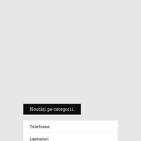
ASUS ProArt PX13 (HN7306) –
laptopul compact convertibil
pentru creatorii în mișcare
5 atuuri ale laptopului ASUS
Vivobook S14 M5406KA
ROG Strix SCAR 18 (2025) –
„monstrul din gaming” care
redefinește standardele
Noutăți pe categorii:
Telefoane
Laptopuri