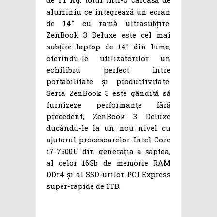
de 1,1 Kg, totul într-o carcasă de
aluminiu ce integrează un ecran
de 14″ cu ramă ultrasubțire.
ZenBook 3 Deluxe este cel mai
subțire laptop de 14″ din lume,
oferindu-le utilizatorilor un
echilibru perfect între
portabilitate și productivitate.
Seria ZenBook 3 este gândită să
furnizeze performanțe fără
precedent, ZenBook 3 Deluxe
ducându-le la un nou nivel cu
ajutorul procesoarelor Intel Core
i7-7500U din generația a șaptea,
al celor 16Gb de memorie RAM
DDr4 și al SSD-urilor PCI Express
super-rapide de 1TB.