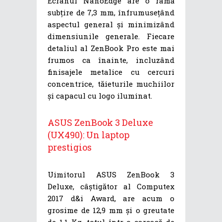
Ecranul NanoEdge are o ramă
subțire de 7,3 mm, înfrumusețând
aspectul general și minimizând
dimensiunile generale. Fiecare
detaliul al ZenBook Pro este mai
frumos ca înainte, incluzând
finisajele metalice cu cercuri
concentrice, tăieturile muchiilor
și capacul cu logo iluminat.
ASUS ZenBook 3 Deluxe
(UX490): Un laptop
prestigios
Uimitorul ASUS ZenBook 3
Deluxe, câștigător al Computex
2017 d&i Award, are acum o
grosime de 12,9 mm și o greutate