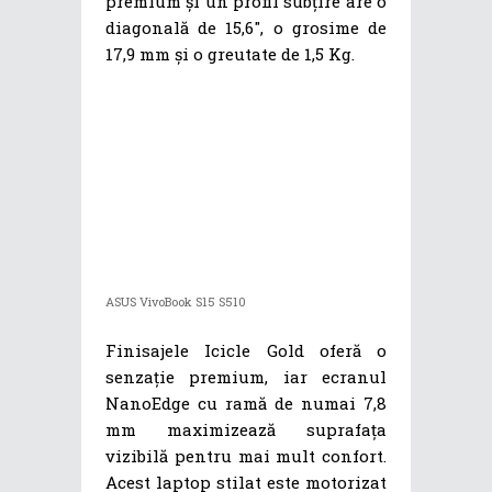
premium și un profil subțire are o
diagonală de 15,6″, o grosime de
17,9 mm și o greutate de 1,5 Kg.
ASUS VivoBook S15 S510
Finisajele Icicle Gold oferă o
senzație premium, iar ecranul
NanoEdge cu ramă de numai 7,8
mm maximizează suprafața
vizibilă pentru mai mult confort.
Acest laptop stilat este motorizat