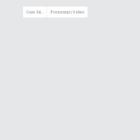
Cum Să...
Prezentari Video
ASUS Zenbook Duo (2024) îți oferă
experiențe literalmente digitale
Cum să alegi un router WiFi
extensibil
Cum să beneficiezi de protecția
maximă oferită de ASUS Premium
Care
Cum alegi un laptop performant
pentru folosirea zilnică în
taskuri uzuale