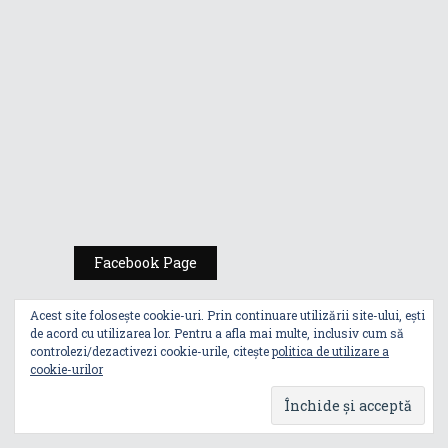
Comic Con
România
Expoziția ASUS
„Design You Can
Feel” se deschide
la Milan Design
Week 2025
Facebook Page
Acest site folosește cookie-uri. Prin continuare utilizării site-ului, ești
de acord cu utilizarea lor. Pentru a afla mai multe, inclusiv cum să
controlezi/dezactivezi cookie-urile, citește
politica de utilizare a
cookie-urilor