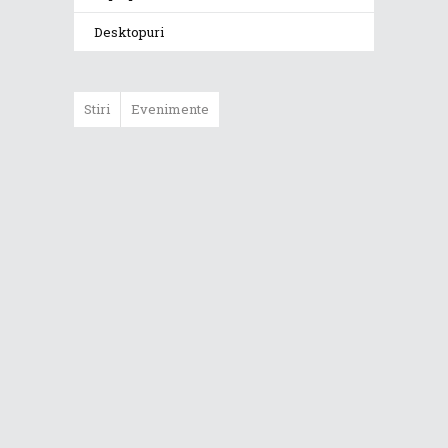
Desktopuri
Stiri
Evenimente
ASUS ProArt
GoPro Edition
duce fluxurile
creative la un nou
nivel alături de
sportivii Red Bull
Noul Zephyrus
G16 (GU606) a
ajuns în România
Noul ROG Strix
SCAR 18 (2026)