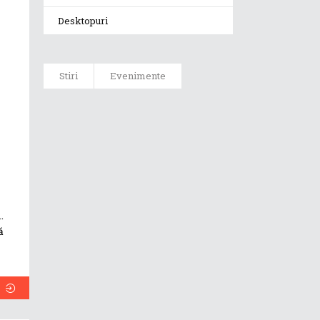
Desktopuri
Stiri
Evenimente
ASUS ProArt
GoPro Edition
duce fluxurile
creative la un
nou nivel
alături de
sportivii Red
Bull
.
ă
Noul Zephyrus
G16 (GU606) a
ajuns în
România