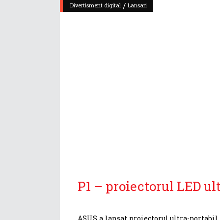
/
Divertisment digital
Lansari
P1 – proiectorul LED u
ASUS a lansat proiectorul ultra-portabi