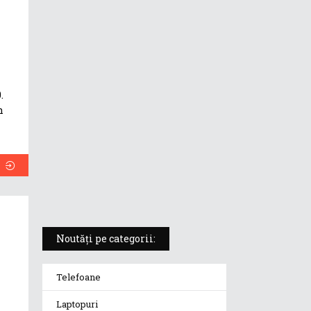
ASUS ProArt PX13 (HN7306) –
laptopul compact convertibil
pentru creatorii în mișcare
5 atuuri ale laptopului ASUS
.
Vivobook S14 M5406KA
n
ROG Strix SCAR 18 (2025) –
„monstrul din gaming” care
redefinește standardele
Noutăți pe categorii:
Telefoane
Laptopuri