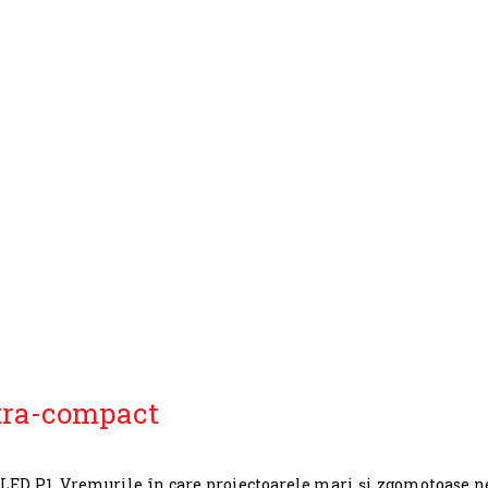
ltra-compact
l LED P1. Vremurile în care proiectoarele mari și zgomotoase n