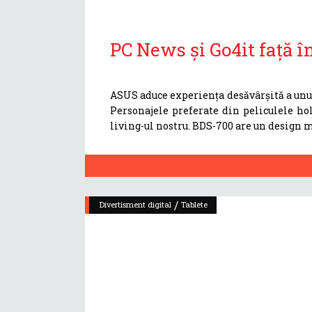
PC News și Go4it față î
ASUS aduce experiența desăvârșită a unui
Personajele preferate din peliculele ho
living-ul nostru. BDS-700 are un design 
/
Divertisment digital
Tablete