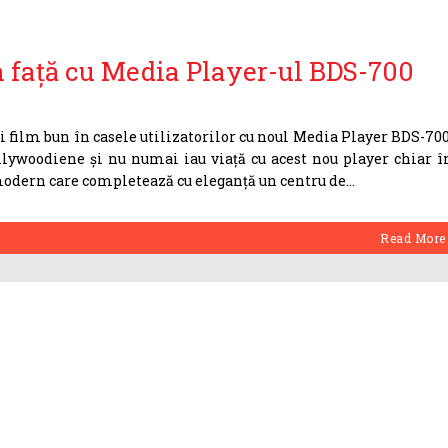
n față cu Media Player-ul BDS-700
 film bun în casele utilizatorilor cu noul Media Player BDS-700
llywoodiene și nu numai iau viață cu acest nou player chiar î
modern care completează cu eleganță un centru de
Read More