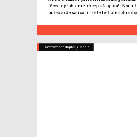
făceau probleme încep să apună. Noua te
putea arde sau că filtrele terbuie schimba
/
Divertisment digital
Media