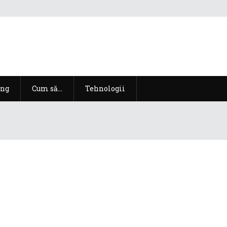
ng
Cum să…
Tehnologii