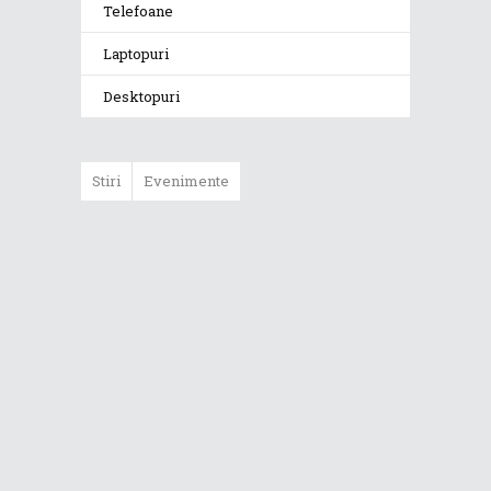
Telefoane
Laptopuri
Desktopuri
Stiri
Evenimente
ASUS ProArt
GoPro Edition
duce fluxurile
creative la un nou
nivel alături de
sportivii Red Bull
Noul Zephyrus
G16 (GU606) a
ajuns în România