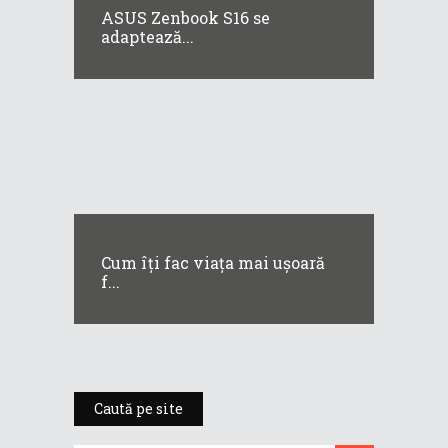
ASUS Zenbook S16 se
adaptează...
Cum îți fac viața mai ușoară
f...
Caută pe site