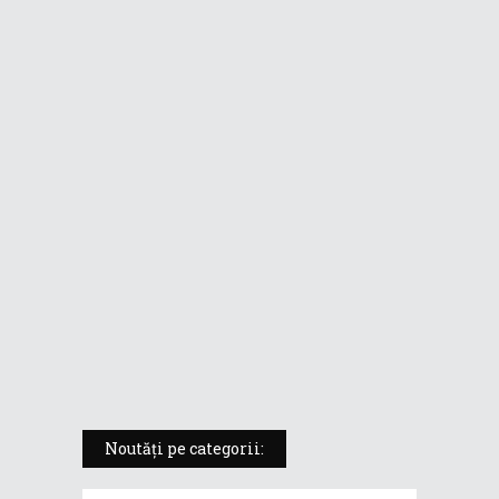
mobil fără compromisuri într-un
format de tabletă
ASUS ProArt PX13 (HN7306) –
laptopul compact convertibil
pentru creatorii în mișcare
5 atuuri ale laptopului ASUS
Vivobook S14 M5406KA
ROG Strix SCAR 18 (2025) –
„monstrul din gaming” care
redefinește standardele
Noutăți pe categorii: