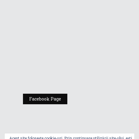
Vino la standul
Republic of
Gamers de la
Comic Con
România
Expoziția ASUS
„Design You Can
Feel” se deschide
la Milan Design
Week 2025
Facebook Page
Acest site folosește cookie-uri. Prin continuare utilizării site-ului, ești