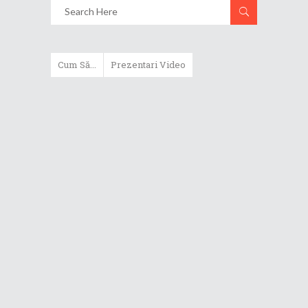
Cum Să...
Prezentari Video
ASUS Zenbook Duo (2024) îți oferă
experiențe literalmente digitale
Cum să alegi un router WiFi
extensibil
Cum să beneficiezi de protecția
maximă oferită de ASUS Premium
Care
Cum alegi un laptop performant
pentru folosirea zilnică în