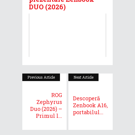
DUO (2026)
Previous Article
Next Article
ROG
Descoperă
Zephyrus
Zenbook A16,
Duo (2026) –
portabilul...
Primul l...