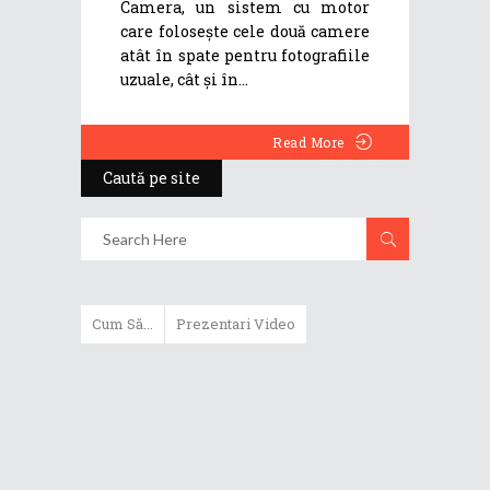
Camera, un sistem cu motor
care folosește cele două camere
atât în spate pentru fotografiile
uzuale, cât și în
Read More
Caută pe site
Cum Să...
Prezentari Video
ASUS Zenbook Duo (2024) îți oferă
experiențe literalmente digitale
Cum să alegi un router WiFi