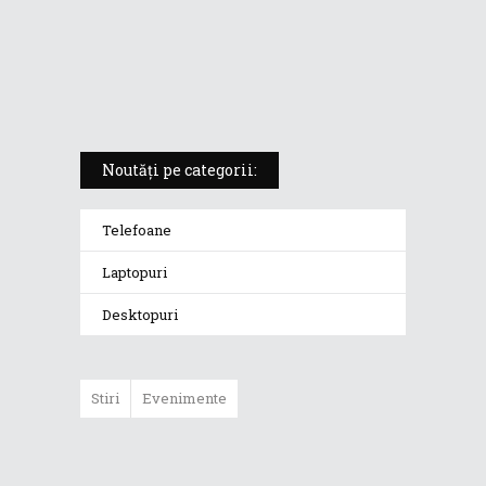
ROG Strix SCAR 18 (2025) –
„monstrul din gaming” care
redefinește standardele
Noutăți pe categorii:
Telefoane
Laptopuri
Desktopuri
Stiri
Evenimente
ASUS ProArt
GoPro Edition