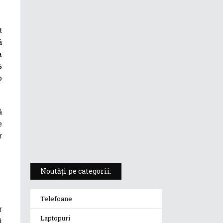
ASUS ProArt PX13 (HN7306) –
laptopul compact convertibil
t
pentru creatorii în mișcare
ă
a
%
5 atuuri ale laptopului ASUS
Vivobook S14 M5406KA
o
ROG Strix SCAR 18 (2025) –
ă
„monstrul din gaming” care
e
redefinește standardele
r
Noutăți pe categorii:
Telefoane
r
Laptopuri
i