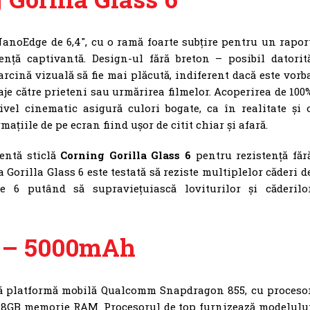
anoEdge de 6,4″, cu o ramă foarte subțire pentru un rapor
ență captivantă. Design-ul fără breton – posibil datorit
arcină vizuală să fie mai plăcută, indiferent dacă este vorb
je către prieteni sau urmărirea filmelor. Acoperirea de 100
vel cinematic asigură culori bogate, ca în realitate și 
ațiile de pe ecran fiind ușor de citit chiar și afară.
entă sticlă
Corning Gorilla Glass 6
pentru rezistență făr
a Gorilla Glass 6 este testată să reziste multiplelor căderi d
 6 putând să supraviețuiască loviturilor și căderilo
ă – 5000mAh
tă platformă mobilă Qualcomm Snapdragon 855, cu proceso
a 8GB memorie RAM. Procesorul de top furnizează modelulu