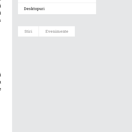
i
Desktopuri
i
n
Stiri
Evenimente
ASUS ProArt
GoPro Edition
duce fluxurile
creative la un
nou nivel
i
alături de
sportivii Red
u
Bull
e
Noul Zephyrus
G16 (GU606) a
ajuns în
România