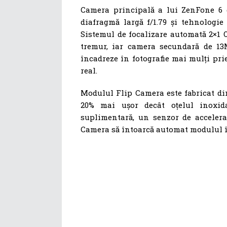
Camera principală a lui ZenFone 6
diafragmă largă f/1.79 și tehnologie
Sistemul de focalizare automată 2×1 
tremur, iar camera secundară de 13M
încadreze în fotografie mai mulți prie
real.
Modulul Flip Camera este fabricat din
20% mai ușor decât oțelul inoxida
suplimentară, un senzor de accelera
Camera să întoarcă automat modulul în