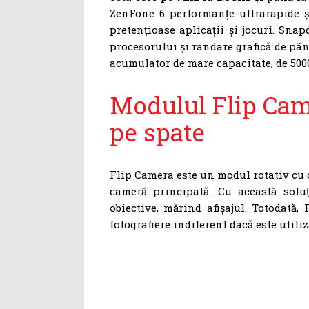
ZenFone 6 performanțe ultrarapide și
pretențioase aplicații și jocuri. Sna
procesorului și randare grafică de pâ
acumulator de mare capacitate, de 500
Modulul Flip Came
pe spate
Flip Camera este un modul rotativ cu c
cameră principală. Cu această sol
obiective, mărind afișajul. Totodată,
fotografiere indiferent dacă este utili