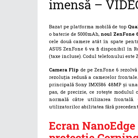
imensă – VIDE
Bazat pe platforma mobilă de top
Qua
o baterie de 5000mAh,
noul ZenFone 6
cele două camere atât în spate pentru
ASUS ZenFone 6 va fi disponibil în Ro
(taxe incluse). Codul telefonului este
Camera Flip
de pe ZenFone 6 rezolvă
rezoluția redusă a camerelor frontale
principală Sony IMX586 48MP și una 
pas, de precizie, ce rotește modulul
normală către utilizarea frontală. 
utilizatorilor abilitatea fără preceden
Ecran NanoEdge de
protecție Corning