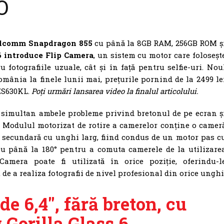
O
lcomm Snapdragon 855
cu până la 8GB RAM, 256GB ROM ș
 introduce Flip Camera
, un sistem cu motor care foloseșt
 fotografiile uzuale, cât și în față pentru selfie-uri. Nou
mânia la finele lunii mai, prețurile pornind de la 2499 le
 ZS630KL.
Poți urmări lansarea video la finalul articolului.
 simultan ambele probleme privind bretonul de pe ecran ș
. Modulul motorizat de rotire a camerelor conține o camer
secundară cu unghi larg, fiind condus de un motor pas c
 cu până la 180° pentru a comuta camerele de la utilizare
Camera poate fi utilizată în orice poziție, oferindu-l
t de a realiza fotografii de nivel profesional din orice unghi
 6,4″, fără breton, cu
 Gorilla Glass 6