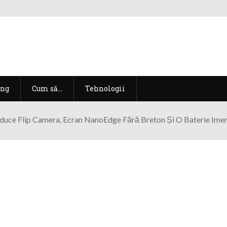
ng
Cum să…
Tehnologii
oduce Flip Camera, Ecran NanoEdge Fără Breton Și O Baterie Im