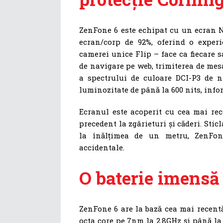
ZenFone 6 este echipat cu un ecran N
ecran/corp de 92%, oferind o experi
camerei unice Flip – face ca fiecare s
de navigare pe web, trimiterea de mesa
a spectrului de culoare DCI-P3 de ni
luminozitate de până la 600 nits, inform
Ecranul este acoperit cu cea mai rec
precedent la zgârieturi și căderi. Sticl
la înălțimea de un metru, ZenFone
accidentale.
O baterie imens
ZenFone 6 are la bază cea mai recen
octa core pe 7nm la 2.8GHz și până l