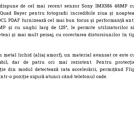
 dispune de cel mai recent senzor Sony IMX586 48MP c
 Quad Bayer pentru fotografii incredibile ziua și noaptea
OCL PDAF furnizează cel mai bun focus și performanță ant
P și cu unghi larg de 125°, le permite utilizatorilor s
teni și mai mult peisaj, cu corectarea distorsiunilor în ti
 metal lichid (aliaj amorf), un material avansat ce este c
bil, dar de patru ori mai rezistent. Pentru protecți
ție din modul detectează rata accelerării, permițând Fli
tr-o poziție sigură atunci când telefonul cade.