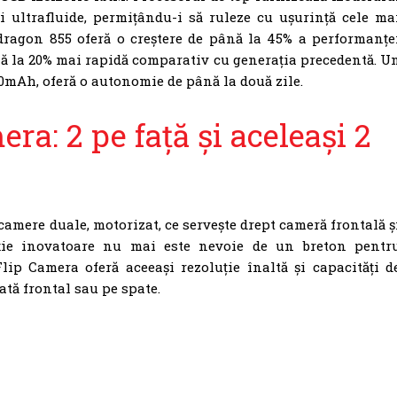
 ultrafluide, permițându-i să ruleze cu ușurință cele ma
pdragon 855 oferă o creștere de până la 45% a performanțe
nă la 20% mai rapidă comparativ cu generația precedentă. U
0mAh, oferă o autonomie de până la două zile.
ra: 2 pe față și aceleași 2
amere duale, motorizat, ce servește drept cameră frontală ș
uție inovatoare nu mai este nevoie de un breton pentr
 Flip Camera oferă aceeași rezoluție înaltă și capacități d
zată frontal sau pe spate.