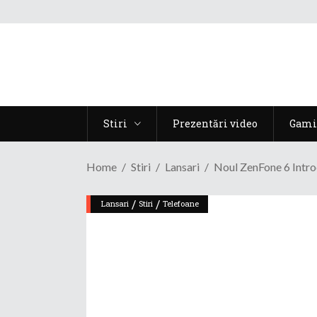
Stiri
Prezentări video
Gami
Home
Stiri
Lansari
Noul ZenFone 6 Intr
/
/
Lansari
Stiri
Telefoane