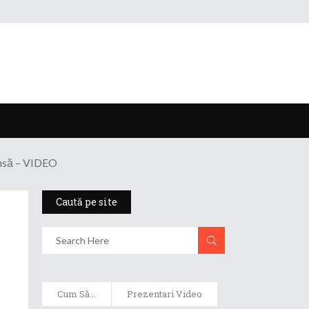
ensă – VIDEO
Caută pe site
Cum Să...
Prezentari Video