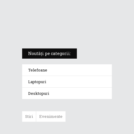
ROG Strix SCAR 18 (2025) –
„monstrul din gaming” care
redefinește standardele
Noutăți pe categorii:
Telefoane
Laptopuri
Desktopuri
Stiri
Evenimente
ASUS ProArt