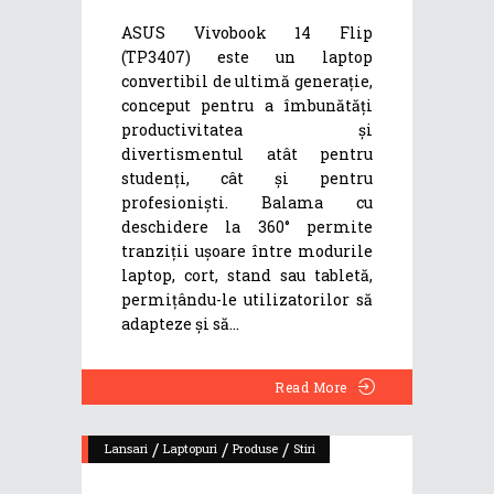
ASUS Vivobook 14 Flip
(TP3407) este un laptop
convertibil de ultimă generație,
conceput pentru a îmbunătăți
productivitatea și
divertismentul atât pentru
studenți, cât și pentru
profesioniști. Balama cu
deschidere la 360° permite
tranziții ușoare între modurile
laptop, cort, stand sau tabletă,
permițându-le utilizatorilor să
adapteze și să
Read More
/
/
/
Lansari
Laptopuri
Produse
Stiri