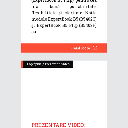
(ExpertBook B5 Flip), pentru cea
mai bună portabilitate,
flexibilitate și claritate. Noile
modele ExpertBook B5 (B5402C)
și ExpertBook B5 Flip (B5402F)
au
Read More
/
Laptopuri
Prezentari video
PREZENTARE VIDEO: