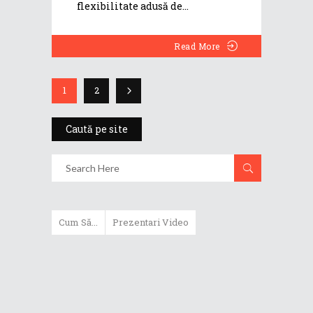
flexibilitate adusă de
Read More
1
2
Caută pe site
Cum Să...
Prezentari Video
ASUS Zenbook Duo (2024) îți oferă
experiențe literalmente digitale