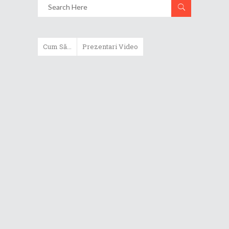
Cum Să...
Prezentari Video
ASUS Zenbook Duo (2024) îți oferă
experiențe literalmente digitale
Cum să alegi un router WiFi
extensibil
Cum să beneficiezi de protecția
maximă oferită de ASUS Premium
Care
Cum alegi un laptop performant
pentru folosirea zilnică în