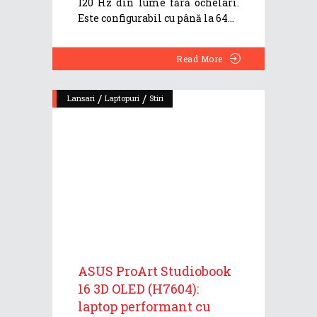
120 Hz din lume fără ochelari.
Este configurabil cu până la 64
Read More
/
/
Lansari
Laptopuri
Stiri
ASUS ProArt Studiobook
16 3D OLED (H7604):
laptop performant cu