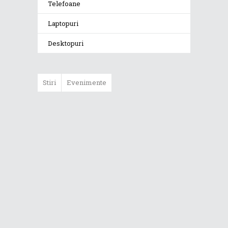
Telefoane
Laptopuri
Desktopuri
Stiri
Evenimente
ASUS ProArt
GoPro Edition
duce fluxurile
creative la un nou
nivel alături de
sportivii Red Bull
Noul Zephyrus
G16 (GU606) a
ajuns în România