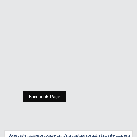
Vino la standul
Republic of
Gamers de la
Comic Con
România
Expoziția ASUS
„Design You Can
Feel” se deschide
la Milan Design
Week 2025
Facebook Page
Acest site folosește cookie-uri. Prin continuare utilizării site-ului, ești