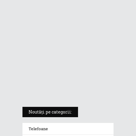
ASUS ProArt PX13 (HN7306) –
laptopul compact convertibil
pentru creatorii în mișcare
5 atuuri ale laptopului ASUS
Vivobook S14 M5406KA
ROG Strix SCAR 18 (2025) –
„monstrul din gaming” care
redefinește standardele
Noutăți pe categorii:
Telefoane