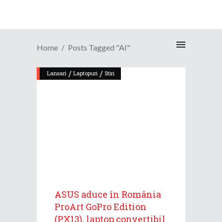
Home
Posts Tagged "AI"
/
/
Lansari
Laptopuri
Stiri
ASUS aduce în România
ProArt GoPro Edition
(PX13), laptop convertibil