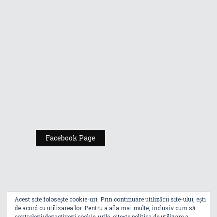
Republic of
Gamers de la
Comic Con
România
Expoziția ASUS
„Design You Can
Feel” se deschide
la Milan Design
Week 2025
Facebook Page
Acest site folosește cookie-uri. Prin continuare utilizării site-ului, ești
de acord cu utilizarea lor. Pentru a afla mai multe, inclusiv cum să
controlezi/dezactivezi cookie-urile, citește
politica de utilizare a