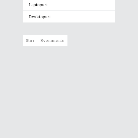
Laptopuri
Desktopuri
Stiri
Evenimente
ASUS ProArt
GoPro Edition
duce fluxurile
creative la un nou
nivel alături de
sportivii Red Bull
Noul Zephyrus
G16 (GU606) a
ajuns în România
Noul ROG Strix