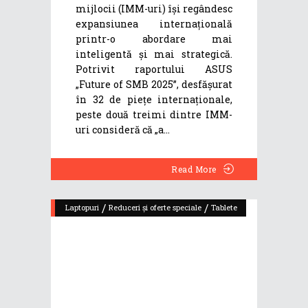
mijlocii (IMM-uri) își regândesc
expansiunea internațională
printr-o abordare mai
inteligentă și mai strategică.
Potrivit raportului ASUS
„Future of SMB 2025”, desfășurat
în 32 de piețe internaționale,
peste două treimi dintre IMM-
uri consideră că „a
Read More
/
/
Laptopuri
Reduceri și oferte speciale
Tablete