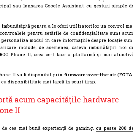
ncipal sau lansarea Google Assistant, cu gesturi simple d
 îmbunătățită pentru a le oferi utilizatorilor un control ma
controalele pentru setările de confidențialitate sunt acu
ot personaliza modul în care informațiile despre locație sun
tualizare include, de asemenea, câteva îmbunătățiri noi d
ROG Phone II, ceea ce-l face o platformă și mai atractiv
one II va fi disponibil prin
firmware-over-the-air (FOTA
, cu disponibilitate mai largă în scurt timp.
portă acum capacitățile hardware
one II
ă de cea mai bună experiență de gaming,
cu peste 200 d