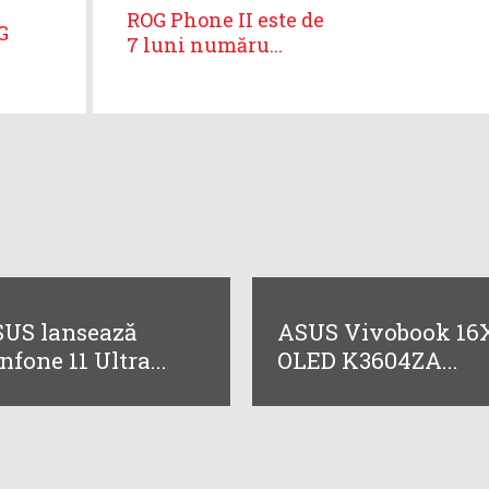
ROG Phone II este de
G
7 luni număru...
US lansează
ASUS Vivobook 16
nfone 11 Ultra...
OLED K3604ZA...