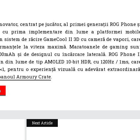
ovator, centrat pe jucător, al primei generații ROG Phone ș
, cu prima implementare din lume a platformei mobil
sistem de răcire GameCool II 3D cu cameră de vapori, car
ormanțele la viteza maximă. Maratoanele de gaming sun
00mAh și de designul cu încărcare laterală. ROG Phone I
n din lume de tip AMOLED 10-bit HDR, cu 120Hz / 1ms, car
 <1, pentru o experiență vizuală cu adevărat extraordinară
 panoul Armoury Crate
.
a
Next Article