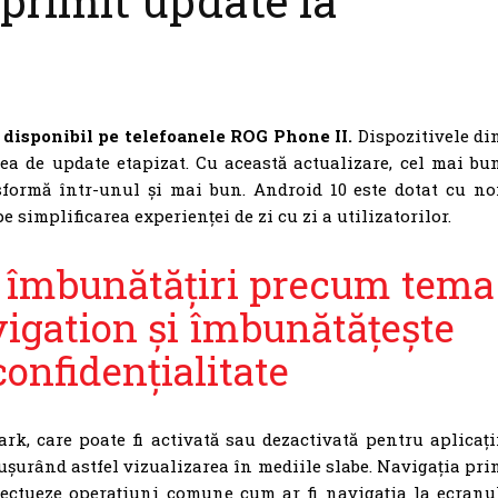
primit update la
 disponibil pe telefoanele ROG Phone II.
Dispozitivele di
ea de update etapizat. Cu această actualizare, cel mai bu
formă într-unul și mai bun. Android 10 este dotat cu no
e simplificarea experienței de zi cu zi a utilizatorilor.
 îmbunătățiri precum tema
vigation și îmbunătățește
confidențialitate
rk, care poate fi activată sau dezactivată pentru aplicați
 ușurând astfel vizualizarea în mediile slabe. Navigația pri
efectueze operațiuni comune cum ar fi navigația la ecranu