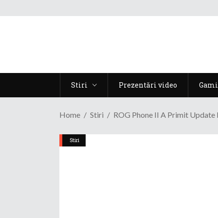
Stiri
Prezentări video
Gami
Home
Stiri
ROG Phone II A Primit Update 
Stiri