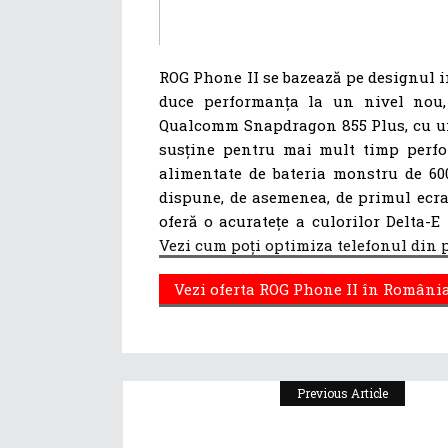
ROG Phone II se bazează pe designul in
duce performanța la un nivel nou
Qualcomm Snapdragon 855 Plus, cu un 
susține pentru mai mult timp perf
alimentate de bateria monstru de 60
dispune, de asemenea, de primul ecra
oferă o acuratețe a culorilor Delta-E
Vezi cum poți optimiza telefonul din
Vezi oferta ROG Phone II în Români
Previous Article