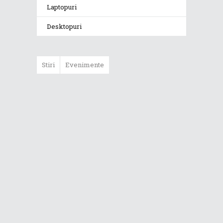
Laptopuri
Desktopuri
Stiri
Evenimente
ASUS ProArt
GoPro Edition
duce fluxurile
creative la un nou
nivel alături de
sportivii Red Bull
Noul Zephyrus
G16 (GU606) a
ajuns în România
Noul ROG Strix