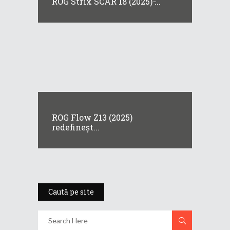
ROG Strix SCAR 18 (2025) ̵...
ROG Flow Z13 (2025)
redefineșt...
Caută pe site