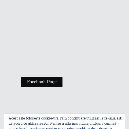
Republic of
Gamers de la
Comic Con
România
Expoziția ASUS
„Design You Can
Feel” se deschide
la Milan Design
Week 2025
Facebook Page
Acest site folosește cookie-uri. Prin continuare utilizării site-ului, ești
de acord cu utilizarea lor. Pentru a afla mai multe, inclusiv cum să
controlezi/dezactivezi cookie-urile, citește
politica de utilizare a