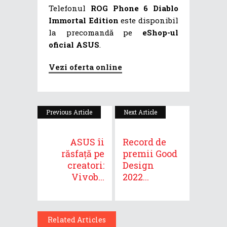
Telefonul
ROG Phone 6 Diablo
Immortal Edition
este disponibil
la precomandă pe
eShop-ul
oficial ASUS
.
Vezi oferta online
Previous Article
Next Article
ASUS îi
Record de
răsfață pe
premii Good
creatori:
Design
Vivob...
2022...
Related Articles