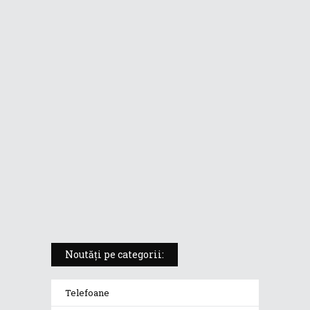
ASUS ProArt PX13 (HN7306) –
laptopul compact convertibil
pentru creatorii în mișcare
5 atuuri ale laptopului ASUS
Vivobook S14 M5406KA
ROG Strix SCAR 18 (2025) –
„monstrul din gaming” care
redefinește standardele
Noutăți pe categorii:
Telefoane