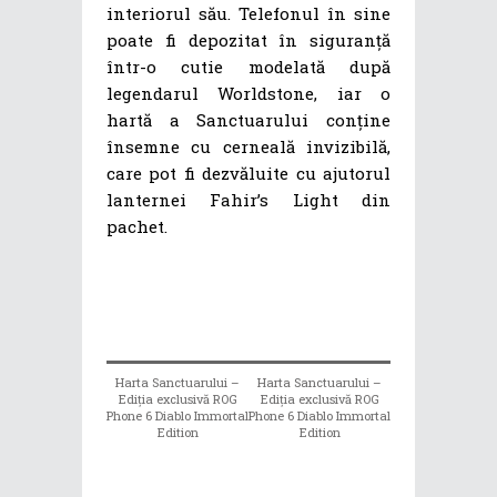
interiorul său. Telefonul în sine
poate fi depozitat în siguranță
într-o cutie modelată după
legendarul Worldstone, iar o
hartă a Sanctuarului conține
însemne cu cerneală invizibilă,
care pot fi dezvăluite cu ajutorul
lanternei Fahir’s Light din
pachet.
Harta Sanctuarului –
Harta Sanctuarului –
Ediția exclusivă ROG
Ediția exclusivă ROG
Phone 6 Diablo Immortal
Phone 6 Diablo Immortal
Edition
Edition