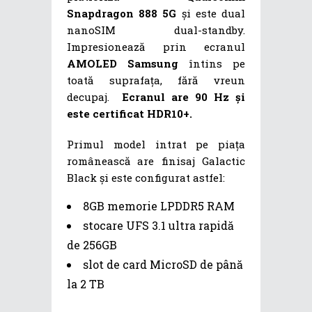
Snapdragon 888 5G
și este dual
nanoSIM dual-standby.
Impresionează prin ecranul
AMOLED Samsung
întins pe
toată suprafața, fără vreun
decupaj.
Ecranul are 90 Hz și
este certificat HDR10+.
Primul model intrat pe piața
românească are finisaj Galactic
Black și este configurat astfel:
8GB memorie LPDDR5 RAM
stocare UFS 3.1 ultra rapidă
de 256GB
slot de card MicroSD de până
la 2 TB