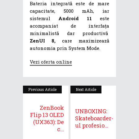
Bateria integrată este de mare
capacitate, 5000 mAh, iar
sistemul
Android 11
este
acompaniat de interfața
minimalistă dar productivă
ZenUI 8,
care maximizează
autonomia prin System Mode.
Vezi oferta online
Previous Article
Next Article
ZenBook
UNBOXING:
Flip 13 OLED
Skateboarder-
(UX363): De
ul profesio...
c...