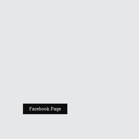
Vino la standul
Republic of
Gamers de la
Comic Con
România
Expoziția ASUS
„Design You Can
Feel” se deschide
la Milan Design
Week 2025
Facebook Page