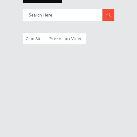
Cum Să...
Prezentari Video
ASUS Zenbook Duo (2024) îți oferă
experiențe literalmente digitale
Cum să alegi un router WiFi
extensibil
Cum să beneficiezi de protecția
maximă oferită de ASUS Premium
Care