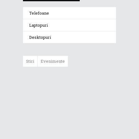
Telefoane
Laptopuri
Desktopuri
Stiri
Evenimente
ASUS ProArt
GoPro Edition
duce fluxurile
creative la un nou
nivel alături de
sportivii Red Bull
Noul Zephyrus
G16 (GU606) a