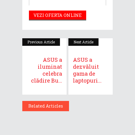
VEZI OFERTA ONLINE
Previous Article
Next Article
ASUS a
ASUS a
iluminat
dezvăluit
celebra
gama de
clădire Bu...
laptopuri...
Related Articles