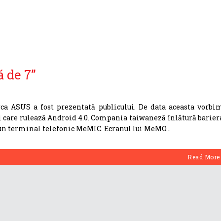
 de 7”
rca ASUS a fost prezentată publicului. De data aceasta vorbi
i care rulează Android 4.0. Compania taiwaneză înlătură barier
 un terminal telefonic MeMIC. Ecranul lui MeMO
Read More