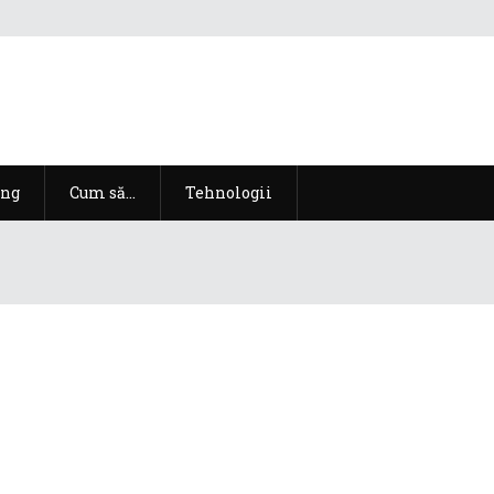
ng
Cum să…
Tehnologii