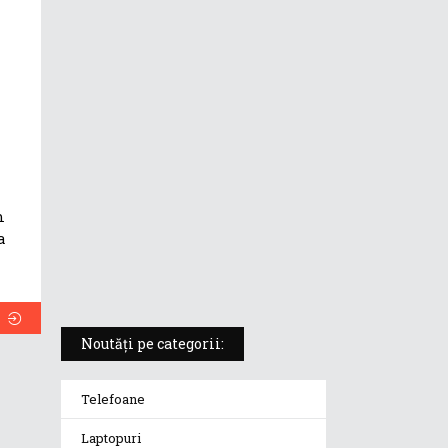
ASUS ProArt PX13 (HN7306) –
laptopul compact convertibil
pentru creatorii în mișcare
5 atuuri ale laptopului ASUS
Vivobook S14 M5406KA
m
ROG Strix SCAR 18 (2025) –
a
„monstrul din gaming” care
redefinește standardele
Noutăți pe categorii:
Telefoane
Laptopuri