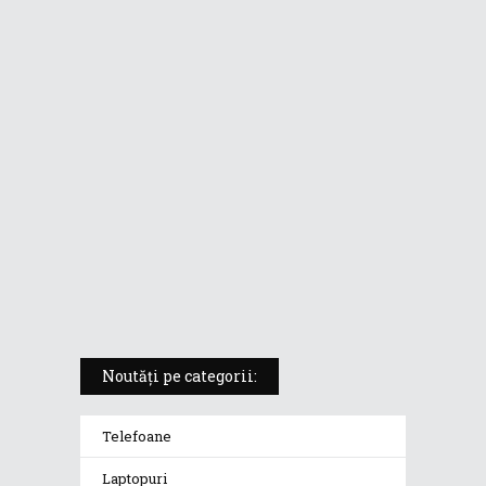
ASUS ProArt PX13 (HN7306) –
laptopul compact convertibil
pentru creatorii în mișcare
5 atuuri ale laptopului ASUS
Vivobook S14 M5406KA
ROG Strix SCAR 18 (2025) –
„monstrul din gaming” care
redefinește standardele
Noutăți pe categorii:
Telefoane
Laptopuri