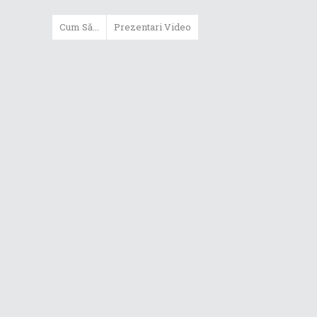
Cum Să...
Prezentari Video
ASUS Zenbook Duo (2024) îți oferă
experiențe literalmente digitale
Cum să alegi un router WiFi
extensibil
Cum să beneficiezi de protecția
maximă oferită de ASUS Premium
Care
Cum alegi un laptop performant
pentru folosirea zilnică în
taskuri uzuale