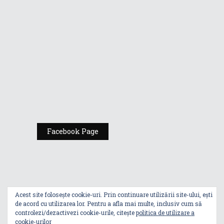
Comic Con
România
Expoziția ASUS
„Design You Can
Feel” se deschide
la Milan Design
Week 2025
Facebook Page
Acest site folosește cookie-uri. Prin continuare utilizării site-ului, ești
de acord cu utilizarea lor. Pentru a afla mai multe, inclusiv cum să
controlezi/dezactivezi cookie-urile, citește
politica de utilizare a
cookie-urilor