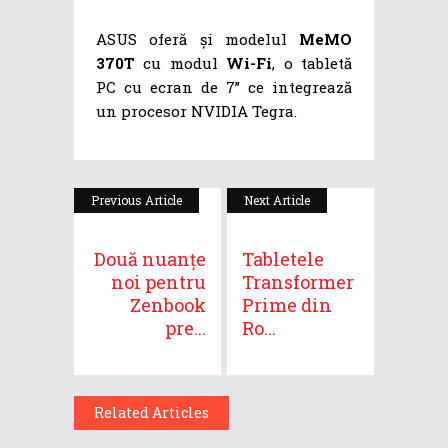
ASUS oferă și modelul
MeMO
370T
cu modul
Wi-Fi
, o tabletă
PC cu ecran de 7” ce integrează
un procesor NVIDIA Tegra.
Previous Article
Next Article
Două nuanțe
Tabletele
noi pentru
Transformer
Zenbook
Prime din
pre...
Ro...
Related Articles