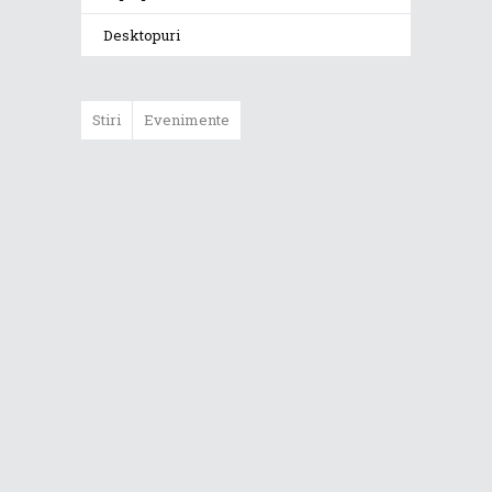
Desktopuri
Stiri
Evenimente
ASUS ProArt
GoPro Edition
duce fluxurile
creative la un nou
nivel alături de
sportivii Red Bull
Noul Zephyrus
G16 (GU606) a
ajuns în România
Noul ROG Strix
SCAR 18 (2026)