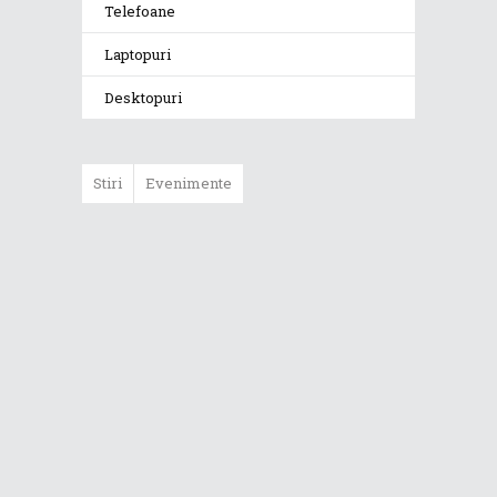
Telefoane
Laptopuri
Desktopuri
Stiri
Evenimente
ASUS ProArt
GoPro Edition
duce fluxurile
creative la un nou
nivel alături de
sportivii Red Bull
Noul Zephyrus
G16 (GU606) a
ajuns în România