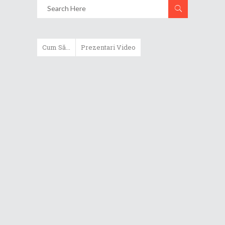
Cum Să...
Prezentari Video
ASUS Zenbook Duo (2024) îți oferă
experiențe literalmente digitale
Cum să alegi un router WiFi
extensibil
Cum să beneficiezi de protecția
maximă oferită de ASUS Premium
Care
Cum alegi un laptop performant
pentru folosirea zilnică în