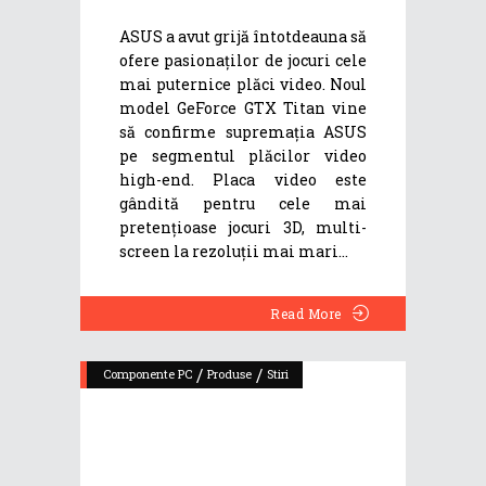
ASUS a avut grijă întotdeauna să
ofere pasionaților de jocuri cele
mai puternice plăci video. Noul
model GeForce GTX Titan vine
să confirme supremația ASUS
pe segmentul plăcilor video
high-end. Placa video este
gândită pentru cele mai
pretențioase jocuri 3D, multi-
screen la rezoluții mai mari
Read More
/
/
Componente PC
Produse
Stiri