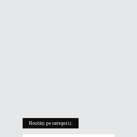
mobil fără compromisuri într-un
format de tabletă
ASUS ProArt PX13 (HN7306) –
laptopul compact convertibil
pentru creatorii în mișcare
5 atuuri ale laptopului ASUS
Vivobook S14 M5406KA
ROG Strix SCAR 18 (2025) –
„monstrul din gaming” care
redefinește standardele
Noutăți pe categorii: