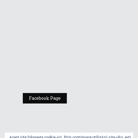
Vino la standul
Republic of
Gamers de la
Comic Con
România
Expoziția ASUS
„Design You Can
Feel” se deschide
la Milan Design
Week 2025
Facebook Page
Acest site folosește cookie-uri. Prin continuare utilizării site-ului, ești