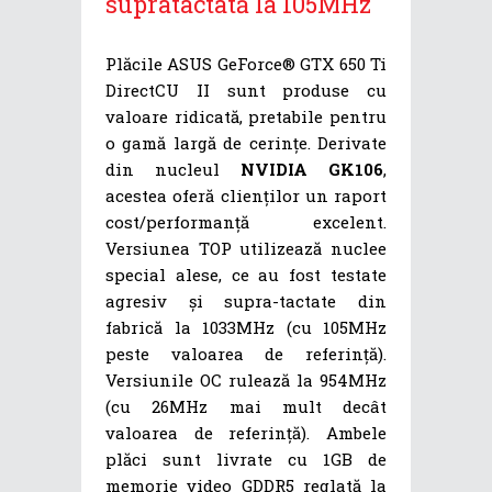
supratactată la 105MHz
Plăcile ASUS GeForce® GTX 650 Ti
DirectCU II sunt produse cu
valoare ridicată, pretabile pentru
o gamă largă de cerințe. Derivate
din nucleul
NVIDIA GK106
,
acestea oferă clienților un raport
cost/performanță excelent.
Versiunea TOP utilizează nuclee
special alese, ce au fost testate
agresiv și supra-tactate din
fabrică la 1033MHz (cu 105MHz
peste valoarea de referință).
Versiunile OC rulează la 954MHz
(cu 26MHz mai mult decât
valoarea de referință). Ambele
plăci sunt livrate cu 1GB de
memorie video GDDR5 reglată la