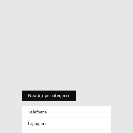
ASUS ProArt PX13 (HN7306) –
laptopul compact convertibil
pentru creatorii în mișcare
5 atuuri ale laptopului ASUS
Vivobook S14 M5406KA
ROG Strix SCAR 18 (2025) –
„monstrul din gaming” care
redefinește standardele
Noutăți pe categorii:
Telefoane
Laptopuri