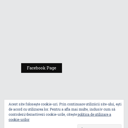
România
Expoziția ASUS
„Design You Can
Feel” se deschide
la Milan Design
Week 2025
Facebook Page
Acest site folosește cookie-uri. Prin continuare utilizării site-ului, ești
de acord cu utilizarea lor. Pentru a afla mai multe, inclusiv cum să
controlezi/dezactivezi cookie-urile, citește
politica de utilizare a
cookie-urilor