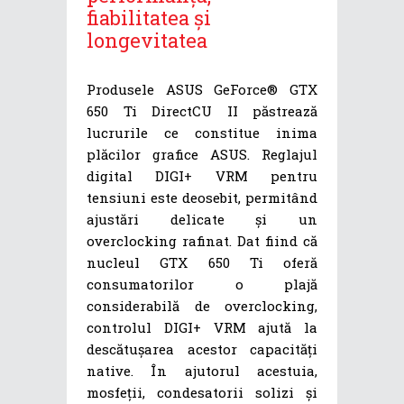
fiabilitatea și
longevitatea
Produsele ASUS GeForce® GTX
650 Ti DirectCU II păstrează
lucrurile ce constitue inima
plăcilor grafice ASUS. Reglajul
digital DIGI+ VRM pentru
tensiuni este deosebit, permitând
ajustări delicate și un
overclocking rafinat. Dat fiind că
nucleul GTX 650 Ti oferă
consumatorilor o plajă
considerabilă de overclocking,
controlul DIGI+ VRM ajută la
descătușarea acestor capacități
native. În ajutorul acestuia,
mosfeții, condesatorii solizi și