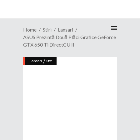
Home
Stiri
Lansari
ASUS Prezintă Două Plăci Grafice GeForce
GTX 650 Ti DirectCU II
/
Lansari
Stiri