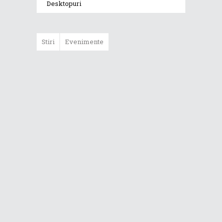
Desktopuri
Stiri
Evenimente
ASUS ProArt
GoPro Edition
duce fluxurile
creative la un nou
nivel alături de
sportivii Red Bull
Noul Zephyrus
G16 (GU606) a
ajuns în România
Noul ROG Strix
SCAR 18 (2026)
este disponibil