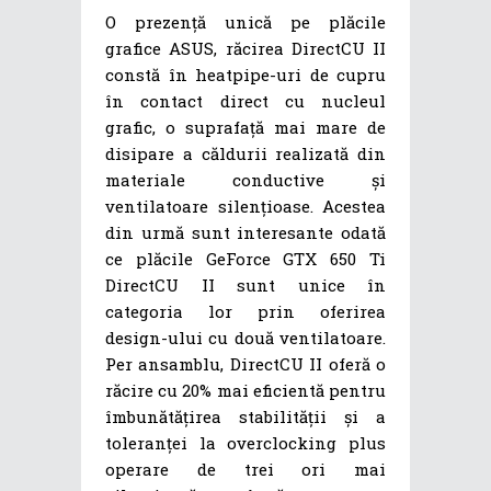
O prezență unică pe plăcile
grafice ASUS, răcirea DirectCU II
constă în heatpipe-uri de cupru
în contact direct cu nucleul
grafic, o suprafață mai mare de
disipare a căldurii realizată din
materiale conductive și
ventilatoare silențioase. Acestea
din urmă sunt interesante odată
ce plăcile GeForce GTX 650 Ti
DirectCU II sunt unice în
categoria lor prin oferirea
design-ului cu două ventilatoare.
Per ansamblu, DirectCU II oferă o
răcire cu 20% mai eficientă pentru
îmbunătățirea stabilității și a
toleranței la overclocking plus
operare de trei ori mai