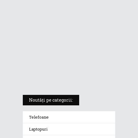
ASUS ProArt PX13 (HN7306) –
laptopul compact convertibil
pentru creatorii în mișcare
5 atuuri ale laptopului ASUS
Vivobook S14 M5406KA
ROG Strix SCAR 18 (2025) –
„monstrul din gaming” care
redefinește standardele
Noutăți pe categorii:
Telefoane
Laptopuri