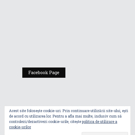
România
Expoziția ASUS
„Design You Can
Feel” se deschide
la Milan Design
Week 2025
Facebook Page
Acest site folosește cookie-uri. Prin continuare utilizării site-ului, ești
de acord cu utilizarea lor. Pentru a afla mai multe, inclusiv cum să
controlezi/dezactivezi cookie-urile, citește
politica de utilizare a
cookie-urilor