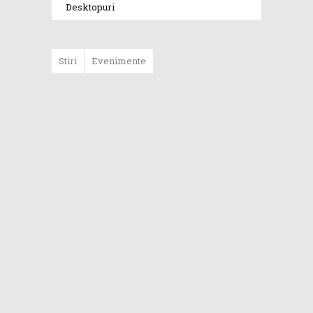
Desktopuri
Stiri
Evenimente
ASUS ProArt
GoPro Edition
duce fluxurile
creative la un nou
nivel alături de
sportivii Red Bull
Noul Zephyrus
G16 (GU606) a
ajuns în România
Noul ROG Strix
SCAR 18 (2026)
este disponibil