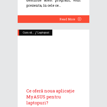
deschide acest program, vom
prezenta, în cele ce
Read More
/
Cum să...
Laptopuri
Ce oferă noua aplicație
MyASUS pentru
laptopuri?