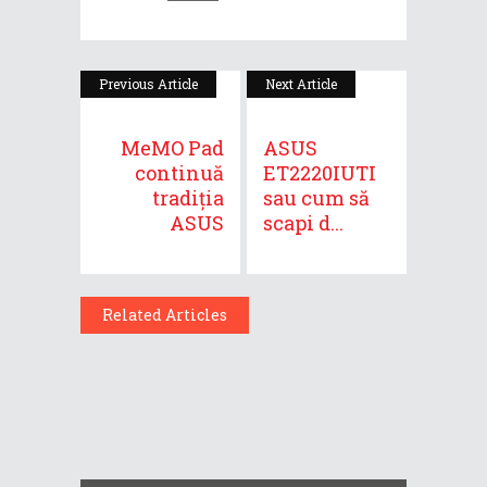
Previous Article
Next Article
MeMO Pad
ASUS
continuă
ET2220IUTI
tradiția
sau cum să
ASUS
scapi d...
Related Articles