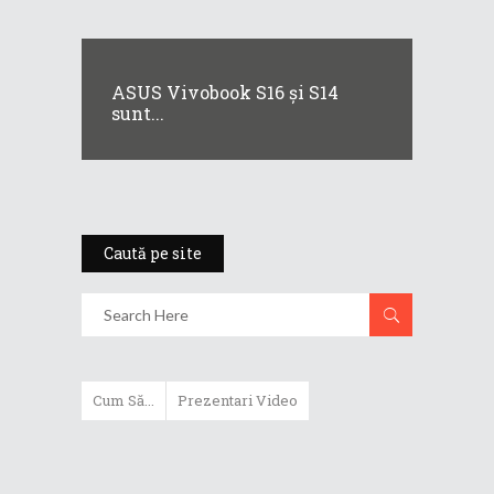
ASUS Vivobook S16 și S14
sunt...
Caută pe site
Cum Să...
Prezentari Video
ASUS Zenbook Duo (2024) îți oferă
experiențe literalmente digitale