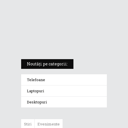
5 atuuri ale laptopului ASUS
Vivobook S14 M5406KA
ROG Strix SCAR 18 (2025) –
„monstrul din gaming” care
redefinește standardele
Noutăți pe categorii:
Telefoane
Laptopuri
Desktopuri
Stiri
Evenimente