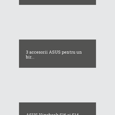
3 accesorii ASUS pentru un
bir...
ASUS Vivobook S16 și S14