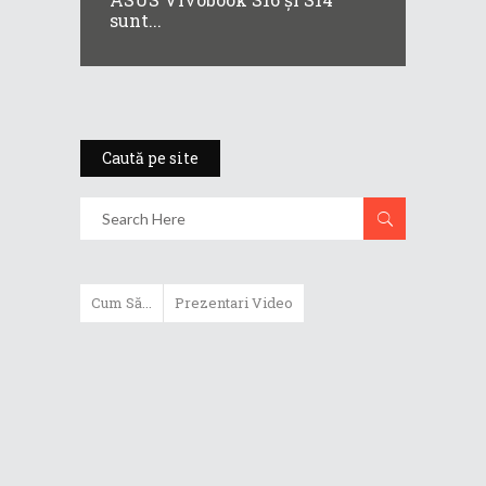
sunt...
Caută pe site
Cum Să...
Prezentari Video
ASUS Zenbook Duo (2024) îți oferă
experiențe literalmente digitale
Cum să alegi un router WiFi
extensibil