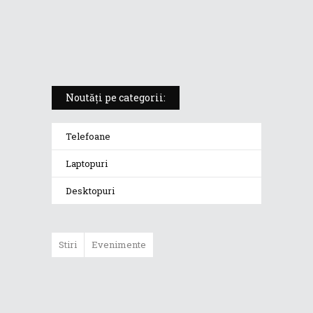
ROG Strix SCAR 18 (2025) –
„monstrul din gaming” care
redefinește standardele
Noutăți pe categorii:
Telefoane
Laptopuri
Desktopuri
Stiri
Evenimente
ASUS ProArt
GoPro Edition
duce fluxurile