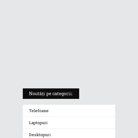
laptopul compact convertibil
pentru creatorii în mișcare
5 atuuri ale laptopului ASUS
Vivobook S14 M5406KA
ROG Strix SCAR 18 (2025) –
„monstrul din gaming” care
redefinește standardele
Noutăți pe categorii:
Telefoane
Laptopuri
Desktopuri