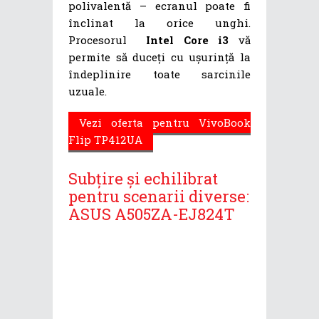
polivalentă – ecranul poate fi
înclinat la orice unghi.
Procesorul
Intel Core i3
vă
permite să duceți cu ușurință la
îndeplinire toate sarcinile
uzuale.
Vezi oferta pentru VivoBook
Flip TP412UA
Subțire și echilibrat
pentru scenarii diverse:
ASUS A505ZA-EJ824T