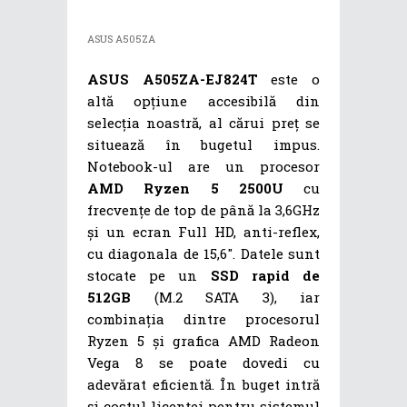
ASUS A505ZA
ASUS A505ZA-EJ824T
este o
altă opțiune accesibilă din
selecția noastră, al cărui preț se
situează în bugetul impus.
Notebook-ul are un procesor
AMD Ryzen 5 2500U
cu
frecvențe de top de până la 3,6GHz
și un ecran Full HD, anti-reflex,
cu diagonala de 15,6″. Datele sunt
stocate pe un
SSD rapid de
512GB
(M.2 SATA 3), iar
combinația dintre procesorul
Ryzen 5 și grafica AMD Radeon
Vega 8 se poate dovedi cu
adevărat eficientă. În buget intră
și costul licenței pentru sistemul