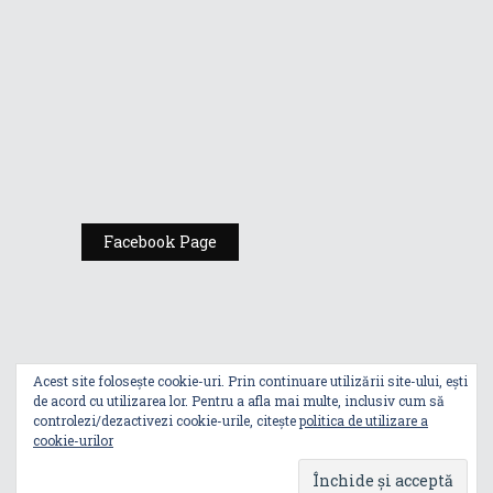
Expoziția ASUS
„Design You Can
Feel” se deschide
la Milan Design
Week 2025
Facebook Page
Acest site folosește cookie-uri. Prin continuare utilizării site-ului, ești
de acord cu utilizarea lor. Pentru a afla mai multe, inclusiv cum să
controlezi/dezactivezi cookie-urile, citește
politica de utilizare a
cookie-urilor