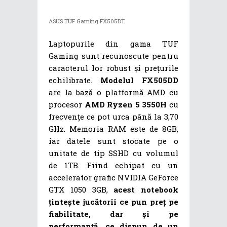
ASUS TUF Gaming FX505DT
Laptopurile din gama TUF
Gaming sunt recunoscute pentru
caracterul lor robust și prețurile
echilibrate.
Modelul FX505DD
are la bază o platformă AMD cu
procesor
AMD Ryzen 5 3550H
cu
frecvențe ce pot urca până la 3,70
GHz. Memoria RAM este de 8GB,
iar datele sunt stocate pe o
unitate de tip SSHD cu volumul
de 1TB. Fiind echipat cu un
accelerator grafic NVIDIA GeForce
GTX 1050 3GB,
acest notebook
țintește jucătorii ce pun preț pe
fiabilitate, dar și pe
performanță, ce dispun de un