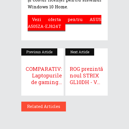
Windows 10 Home.
Vezi oferta pentru ASUS
A505ZA-EJ824T
Previous Article
Next Article
COMPARATIV:
ROG prezintă
Laptopurile
noul STRIX
de gaming...
GL10DH - V...
Related Articles