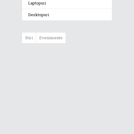
Laptopuri
Desktopuri
Stiri
Evenimente
ASUS ProArt
GoPro Edition
duce fluxurile
creative la un nou
nivel alături de
sportivii Red Bull
Noul Zephyrus
G16 (GU606) a
ajuns în România
Noul ROG Strix