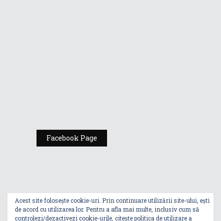
Gamers de la
Comic Con
România
Expoziția ASUS
„Design You Can
Feel” se deschide
la Milan Design
Week 2025
Facebook Page
Acest site folosește cookie-uri. Prin continuare utilizării site-ului, ești
de acord cu utilizarea lor. Pentru a afla mai multe, inclusiv cum să
controlezi/dezactivezi cookie-urile, citește
politica de utilizare a