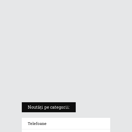
ASUS ProArt PX13 (HN7306) –
laptopul compact convertibil
pentru creatorii în mișcare
5 atuuri ale laptopului ASUS
Vivobook S14 M5406KA
ROG Strix SCAR 18 (2025) –
„monstrul din gaming” care
redefinește standardele
Noutăți pe categorii:
Telefoane