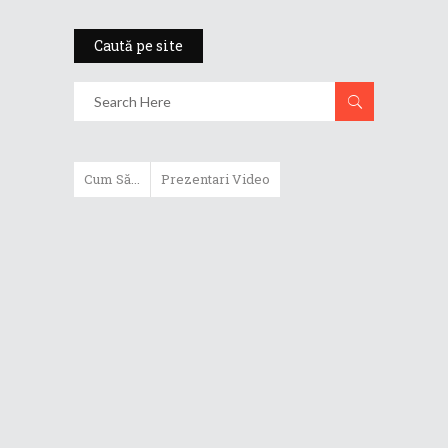
Caută pe site
Cum Să...
Prezentari Video
ASUS Zenbook Duo (2024) îți oferă
experiențe literalmente digitale
Cum să alegi un router WiFi
extensibil
Cum să beneficiezi de protecția
maximă oferită de ASUS Premium
Care