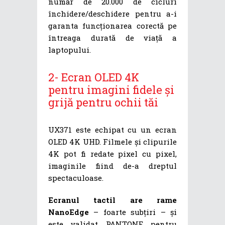
număr de 20.000 de cicluri
închidere/deschidere pentru a-i
garanta funcționarea corectă pe
întreaga durată de viață a
laptopului.
2- Ecran OLED 4K
pentru imagini fidele și
grijă pentru ochii tăi
UX371 este echipat cu un ecran
OLED 4K UHD. Filmele și clipurile
4K pot fi redate pixel cu pixel,
imaginile fiind de-a dreptul
spectaculoase.
Ecranul tactil are rame
NanoEdge
– foarte subțiri – și
este validat PANTONE pentru