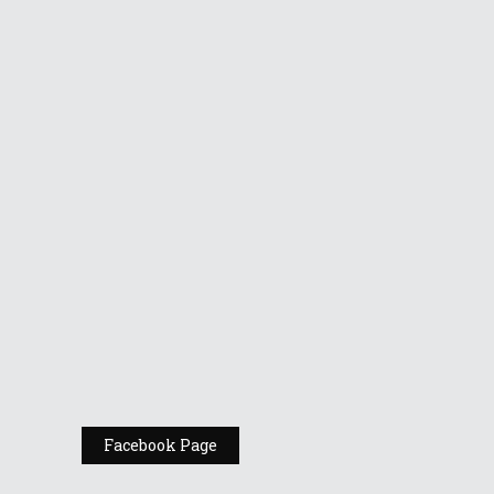
Republic of
Gamers în AFI
Cotroceni
Vino la standul
Republic of
Gamers de la
Comic Con
România
Expoziția ASUS
„Design You Can
Feel” se deschide
la Milan Design
Week 2025
Facebook Page