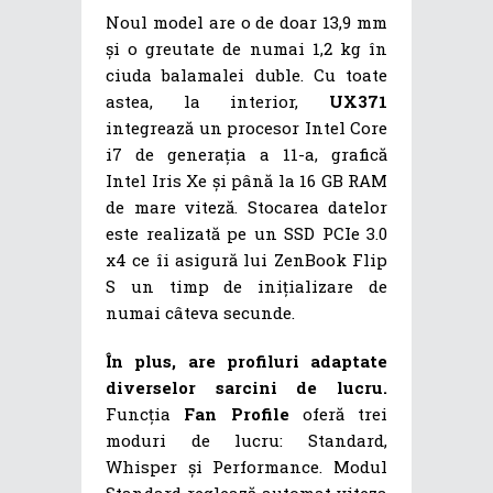
Noul model are o de doar 13,9 mm
și o greutate de numai 1,2 kg în
ciuda balamalei duble. Cu toate
astea, la interior,
UX371
integrează un procesor Intel Core
i7 de generația a 11-a, grafică
Intel Iris Xe și până la 16 GB RAM
de mare viteză. Stocarea datelor
este realizată pe un SSD PCIe 3.0
x4 ce îi asigură lui ZenBook Flip
S un timp de inițializare de
numai câteva secunde.
În plus, are profiluri adaptate
diverselor sarcini de lucru.
Funcția
Fan Profile
oferă trei
moduri de lucru: Standard,
Whisper și Performance. Modul