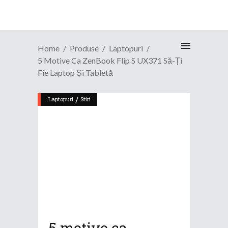
Home
Produse
Laptopuri
5 Motive Ca ZenBook Flip S UX371 Să-Ți
Fie Laptop Și Tabletă
/
Laptopuri
Stiri
5 motive ca