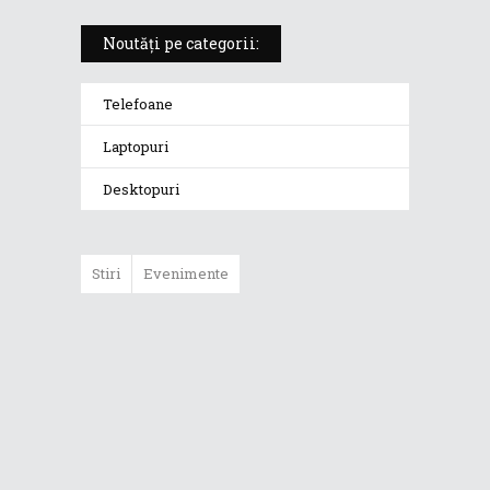
Noutăți pe categorii:
Telefoane
Laptopuri
Desktopuri
Stiri
Evenimente
ASUS ProArt
GoPro Edition
duce fluxurile
creative la un nou
nivel alături de
sportivii Red Bull