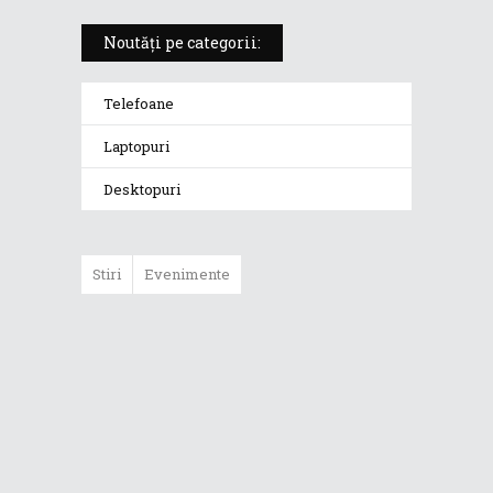
Noutăți pe categorii:
Telefoane
Laptopuri
Desktopuri
Stiri
Evenimente
ASUS ProArt
GoPro Edition
duce fluxurile
creative la un nou
nivel alături de
sportivii Red Bull