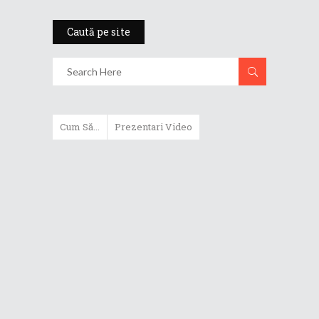
Caută pe site
Cum Să...
Prezentari Video
ASUS Zenbook Duo (2024) îți oferă
experiențe literalmente digitale
Cum să alegi un router WiFi
extensibil
Cum să beneficiezi de protecția
maximă oferită de ASUS Premium
Care