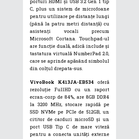
porturi HDMI și USB 3.2 Gen 1 tip
C, plus un sistem de microfoane
pentru utilizare pe distanțe lungi
(până la patru metri distanță) cu
asistenți vocali precum
Microsoft Cortana. Touchpad-ul
are funcție duală, adică include și
tastatura virtuală NumberPad 2.0,
care se aprinde apăsând simbolul
din colțul drepata-sus.
VivoBook K413JA-EB534
oferă
rezoluție FullHD cu un raport
ecran-corp de 84%, are 8GB DDR4
la 3200 MHz, stocare rapidă pe
SSD NVMe pe PCIe de 512GB, un
cititor de carduri microSD și un
port USB Tip C de mare viteză
pentru a conecta unități externe