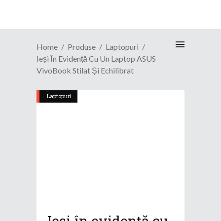
Home
Produse
Laptopuri
Ieși În Evidență Cu Un Laptop ASUS
VivoBook Stilat Și Echilibrat
Laptopuri
Ieși în evidență cu