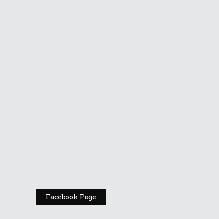
Gamers în AFI
Cotroceni
Vino la standul
Republic of
Gamers de la
Comic Con
România
Expoziția ASUS
„Design You Can
Feel” se deschide
la Milan Design
Week 2025
Facebook Page