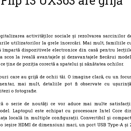
lip 13 UX363 are grijă
italizarea activităților sociale și rezolvarea sarcinilor d
ile utilizatorilor la grele încercări. Mai mult, familiile c
 împartă dispozitivele electronice din casă pentru lecțiil
a scos la iveală avantajele și dezavantajele fiecărui model
ce ține de poziția corectă a spatelui și sănătatea ochilor.
uri care au grijă de ochii tăi. O imagine clară, cu un focu
entar, mai mult, detaliile pot fi observate cu ușurință
itezi o fotografie.
ă o serie de noutăți ce vor aduce mai multe satisfacți
model. Laptopul este echipat cu procesoare Intel Core di
iața locală în multiple configurații. Convertibil și compact
i: o ieșire HDMI de dimensiuni mari, un port USB Type-A și 