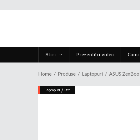
Stiri
Prezentări video
Gami
Home
Produse
Laptopuri
ASUS ZenBook 
/
Laptopuri
Stiri