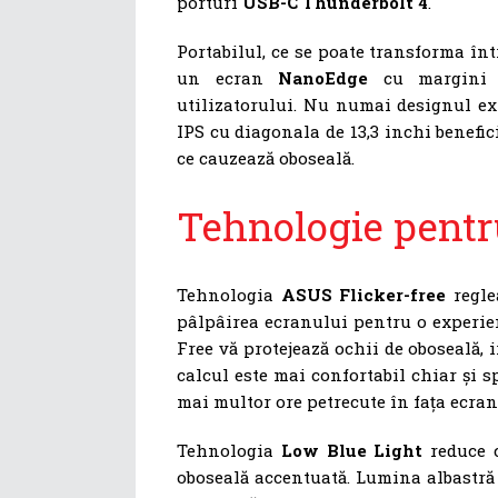
porturi
USB-C Thunderbolt 4
.
Portabilul, ce se poate transforma înt
un ecran
NanoEdge
cu margini ul
utilizatorului. Nu numai designul ext
IPS cu diagonala de 13,3 inchi benefic
ce cauzează oboseală.
Tehnologie pentru
Tehnologia
ASUS Flicker-free
regle
pâlpâirea ecranului pentru o experien
Free vă protejează ochii de oboseală, ir
calcul este mai confortabil chiar și s
mai multor ore petrecute în fața ecran
Tehnologia
Low Blue Light
reduce c
oboseală accentuată. Lumina albastră 