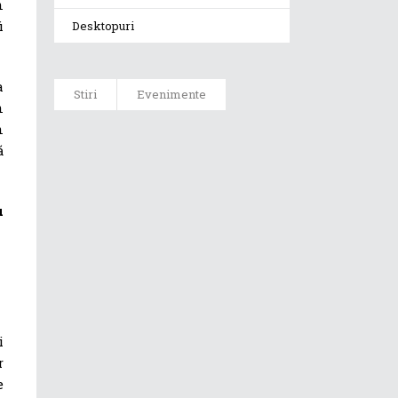
n
i
Desktopuri
a
Stiri
Evenimente
n
n
ASUS ProArt
ă
GoPro Edition
duce fluxurile
creative la un
nou nivel
u
alături de
sportivii Red
Bull
Noul Zephyrus
G16 (GU606) a
i
ajuns în
r
România
e