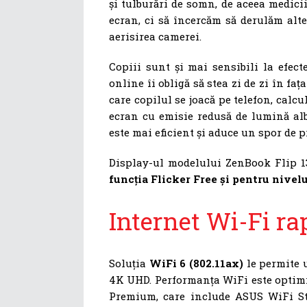
și tulburări de somn, de aceea medici
ecran, ci să încercăm să derulăm alte
aerisirea camerei.
Copiii sunt și mai sensibili la efect
online îi obligă să stea zi de zi în f
care copilul se joacă pe telefon, calcu
ecran cu emisie redusă de lumină alb
este mai eficient și aduce un spor de p
Display-ul modelului ZenBook Flip 
funcția Flicker Free și pentru nivel
Internet Wi-Fi ra
Soluția
WiFi 6 (802.11ax)
le permite u
4K UHD. Performanța WiFi este optimi
Premium, care include ASUS WiFi Sta