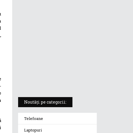
ASUS ProArt PX13 (HN7306) –
u
laptopul compact convertibil
a
pentru creatorii în mișcare
l
,
5 atuuri ale laptopului ASUS
Vivobook S14 M5406KA
ROG Strix SCAR 18 (2025) –
„monstrul din gaming” care
redefinește standardele
e
-
e
a
Noutăți pe categorii:
Telefoane
ă
i
Laptopuri