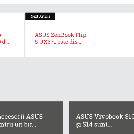
Next Article
o
ASUS ZenBook Flip
d...
S UX371 este dis...
accesorii ASUS
ASUS Vivobook S1
ntru un bir...
și S14 sunt...