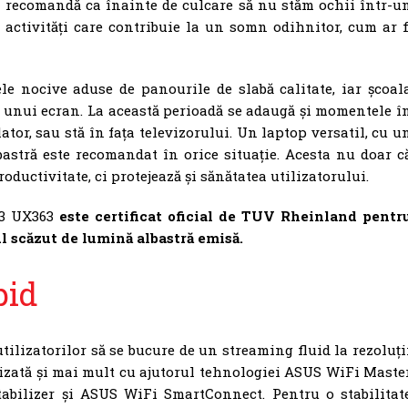
i recomandă ca înainte de culcare să nu stăm ochii într-u
 activități care contribuie la un somn odihnitor, cum ar f
ele nocive aduse de panourile de slabă calitate, iar școal
ața unui ecran. La această perioadă se adaugă și momentele î
lator, sau stă în fața televizorului. Un laptop versatil, cu u
astră este recomandat în orice situație. Acesta nu doar c
roductivitate, ci protejează și sănătatea utilizatorului.
13 UX363
este certificat oficial de TUV Rheinland pentr
ul scăzut de lumină albastră emisă.
pid
tilizatorilor să se bucure de un streaming fluid la rezoluți
zată și mai mult cu ajutorul tehnologiei ASUS WiFi Maste
bilizer și ASUS WiFi SmartConnect. Pentru o stabilitat