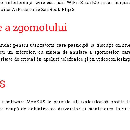
rice interferențe wireless, iar WiFi SmartConnect asigur
surse WiFi de către ZenBook Flip S.
e a zgomotului
dat pentru utilizatorii care participă la discuții online
cu un microfon cu sistem de anulare a zgomotelor, car
ritate de cristal în apeluri telefonice și în videoconferinț
S
i software MyASUS le permite utilizatorilor să profite l
 ocupă de actualizarea driverelor și menținerea la zi 