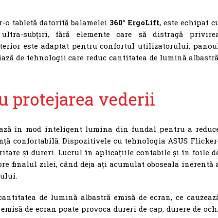
r-o tabletă datorită balamelei
360° ErgoLift
, este echipat c
tra-subțiri, fără elemente care să distragă privire
erior este adaptat pentru confortul utilizatorului, panou
iază de tehnologii care reduc cantitatea de lumină albastră
 protejarea vederii
ază în mod inteligent lumina din fundal pentru a reduc
ță confortabilă. Dispozitivele cu tehnologia ASUS Flicker
itare și dureri. Lucrul în aplicațiile contabile și în foile d
pre finalul zilei, când deja ați acumulat oboseala inerentă 
ului.
antitatea de lumină albastră emisă de ecran, ce cauzeaz
emisă de ecran poate provoca dureri de cap, durere de och