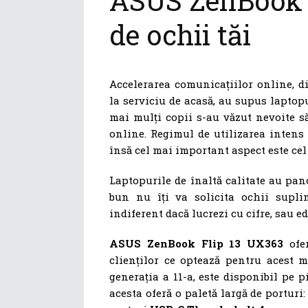
ASUS ZenBook F
de ochii tăi
Accelerarea comunicațiilor online, dig
la serviciu de acasă, au supus laptopur
mai mulți copii s-au văzut nevoite să
online. Regimul de utilizarea intens 
însă cel mai important aspect este cel 
Laptopurile de înaltă calitate au pano
bun nu îți va solicita ochii suplim
indiferent dacă lucrezi cu cifre, sau ed
ASUS ZenBook Flip 13 UX363
ofer
clienților ce optează pentru acest 
generația a 11-a, este disponibil pe p
acesta oferă o paletă largă de portur