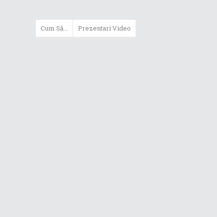
Cum Să...
Prezentari Video
ASUS Zenbook Duo (2024) îți oferă
experiențe literalmente digitale
Cum să alegi un router WiFi
extensibil
Cum să beneficiezi de protecția
maximă oferită de ASUS Premium
Care
Cum alegi un laptop performant
pentru folosirea zilnică în
taskuri uzuale