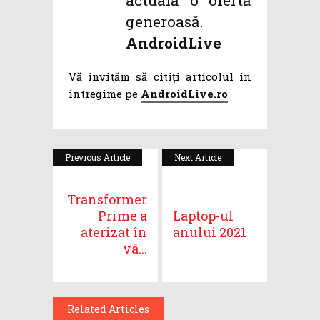
actuală o ofertă
generoasă.
AndroidLive
Vă invităm să citiți articolul în
întregime pe
AndroidLive.ro
Previous Article
Next Article
Transformer
Prime a
Laptop-ul
aterizat în
anului 2021
vâ...
Related Articles