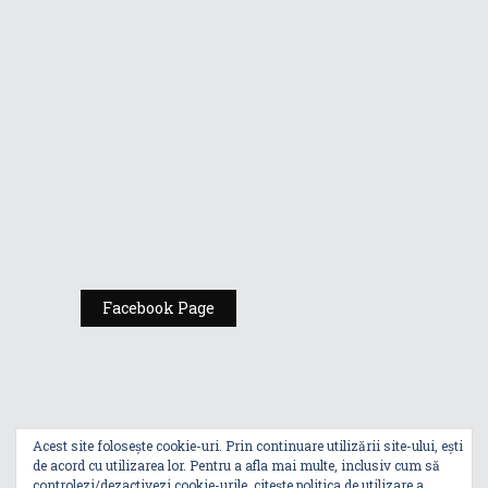
Republic of
Gamers de la
Comic Con
România
Expoziția ASUS
„Design You Can
Feel” se deschide
la Milan Design
Week 2025
Facebook Page
Acest site folosește cookie-uri. Prin continuare utilizării site-ului, ești
de acord cu utilizarea lor. Pentru a afla mai multe, inclusiv cum să
controlezi/dezactivezi cookie-urile, citește
politica de utilizare a