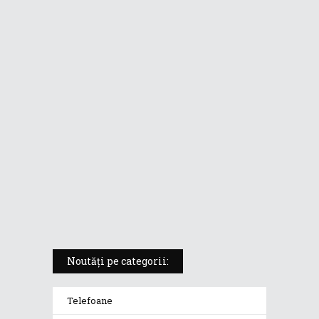
ASUS ProArt PX13 (HN7306) –
laptopul compact convertibil
pentru creatorii în mișcare
5 atuuri ale laptopului ASUS
Vivobook S14 M5406KA
ROG Strix SCAR 18 (2025) –
„monstrul din gaming” care
redefinește standardele
Noutăți pe categorii:
Telefoane