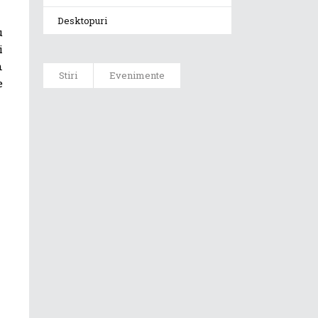
Desktopuri
u
i
n
Stiri
Evenimente
e
ASUS ProArt
GoPro Edition
duce fluxurile
creative la un
nou nivel
alături de
sportivii Red
Bull
Noul Zephyrus
G16 (GU606) a
ajuns în
România