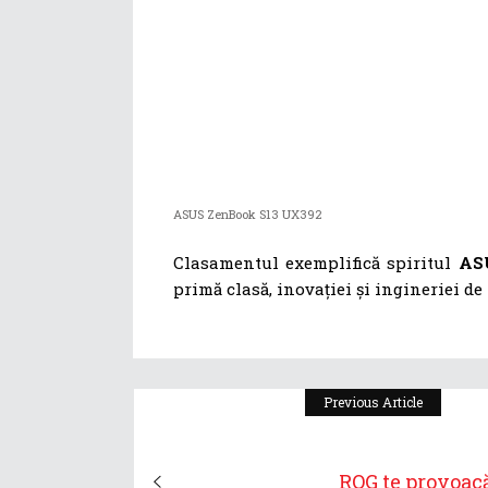
ASUS ZenBook S13 UX392
Clasamentul exemplifică spiritul
ASU
primă clasă, inovației și ingineriei de
Previous Article
ROG te provoacă