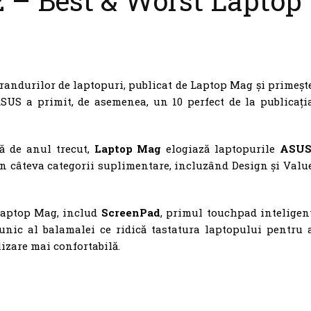
2 – Best & Worst Laptop
brandurilor de laptopuri, publicat de Laptop Mag și primeșt
SUS a primit, de asemenea, un 10 perfect de la publicați
ă de anul trecut,
Laptop Mag
elogiază laptopurile
ASU
 în câteva categorii suplimentare, incluzând Design și Valu
 Laptop Mag, includ
ScreenPad
, primul touchpad inteligen
nic al balamalei ce ridică tastatura laptopului pentru 
izare mai confortabilă.