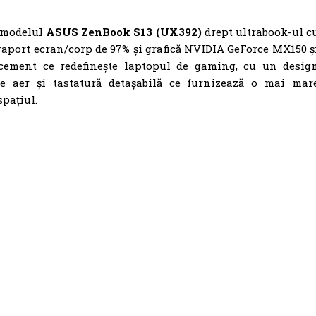
 modelul
ASUS ZenBook S13 (UX392)
drept ultrabook-ul c
raport ecran/corp de 97% și grafică NVIDIA GeForce MX150 ș
cement ce redefinește laptopul de gaming, cu un desig
de aer și tastatură detașabilă ce furnizează o mai mar
spațiul.