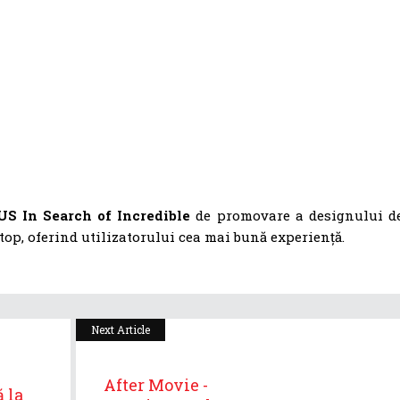
S In Search of Incredible
de promovare a designului d
 top, oferind utilizatorului cea mai bună experiență.
Next Article
After Movie -
 la