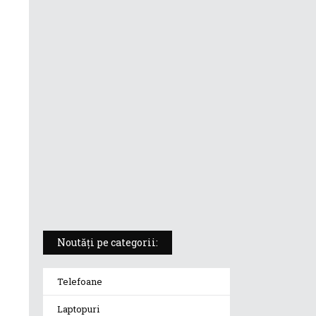
ASUS ProArt PX13 (HN7306) –
laptopul compact convertibil
pentru creatorii în mișcare
5 atuuri ale laptopului ASUS
Vivobook S14 M5406KA
ROG Strix SCAR 18 (2025) –
„monstrul din gaming” care
redefinește standardele
Noutăți pe categorii:
Telefoane
Laptopuri