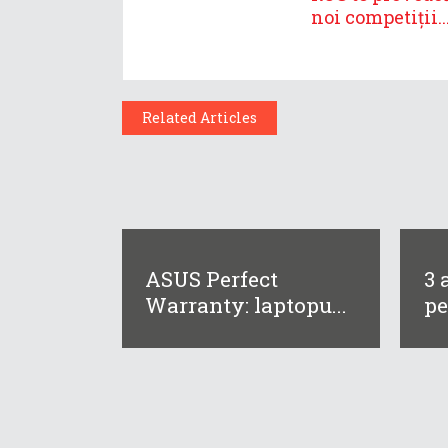
noi competiții..
Related Articles
ASUS Perfect
3 
Warranty: laptopu...
pe