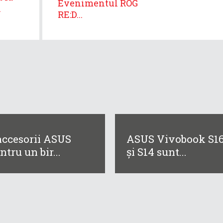
Evenimentul ROG
.
RE:D...
accesorii ASUS
ASUS Vivobook S1
ntru un bir...
și S14 sunt...