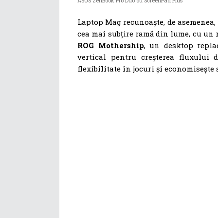
ASUS ZenBook Pro Duo cu ScreenPad Plus
Laptop Mag recunoaște, de asemenea,
cea mai subțire ramă din lume, cu un 
ROG Mothership
, un desktop repla
vertical pentru creșterea fluxului 
flexibilitate în jocuri și economisește 