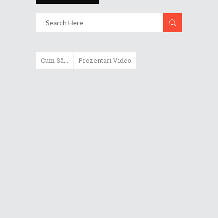
Cum Să...
Prezentari Video
ASUS Zenbook Duo (2024) îți oferă
experiențe literalmente digitale
Cum să alegi un router WiFi
extensibil
Cum să beneficiezi de protecția
maximă oferită de ASUS Premium
Care
Cum alegi un laptop performant