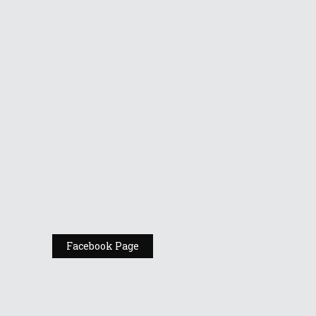
Vino la standul
Republic of
Gamers de la
Comic Con
România
Expoziția ASUS
„Design You Can
Feel” se deschide
la Milan Design
Week 2025
Facebook Page