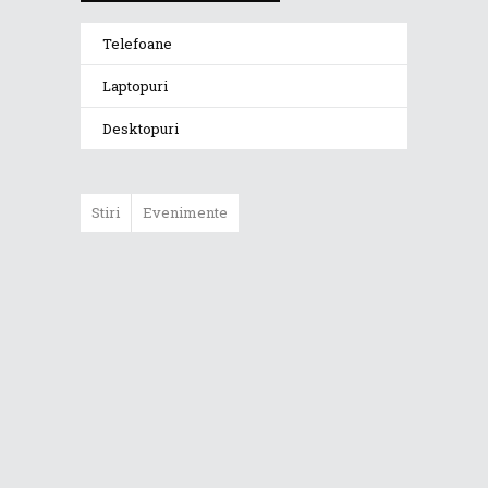
Telefoane
Laptopuri
Desktopuri
Stiri
Evenimente
ASUS ProArt
GoPro Edition
duce fluxurile
creative la un nou
nivel alături de
sportivii Red Bull
Noul Zephyrus
G16 (GU606) a
ajuns în România