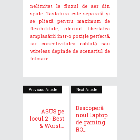
nelimitat la fluxul de aer din
spate. Tastatura este separată și
se pliază pentru maximum de
flexibilitate, oferind libertatea
amplasării într-o poziție perfectă,
iar conectivitatea cablată sau
wireless depinde de scenariul de
folosire.
Previous Article
Next Article
Descoperă
ASUS pe
noul laptop
locul 2 - Best
de gaming
& Worst...
RO...