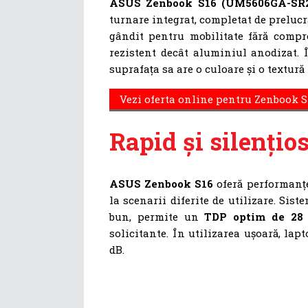
ASUS Zenbook S16 (UM5606GA-SR
turnare integrat, completat de preluc
gândit pentru mobilitate fără compr
rezistent decât aluminiul anodizat. Î
suprafața sa are o culoare și o textură 
Vezi oferta online pentru Zenbook S
Rapid și silențio
ASUS Zenbook S16
oferă performanțe
la scenarii diferite de utilizare. Sis
bun, permite un
TDP optim de 28 
solicitante. În utilizarea ușoară, la
dB.