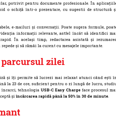
clar, potrivit pentru documente profesionale. În aplicațiil
id o schiță într-o prezentare, cu sugestii de structură ș
tabele, e-mailuri și conversații. Poate sugera formule, poat
videnția informații relevante, astfel încât să identifici ma
 rapid. În același timp, redactarea asistată și rezumare
i repede și să rămâi la curent cu mesajele importante.
parcursul zilei
ă și îți permite să lucrezi mai relaxat atunci când ești î
ă la 23 de ore, suficient pentru o zi lungă de lucru, studi
l încarci, tehnologia
USB-C Easy Charge
face procesul ma
ceptă și
încărcarea rapidă până la 50% în 30 de minute
.
rmant