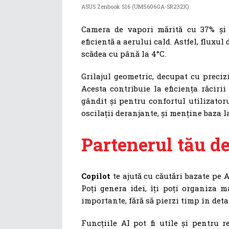
ASUS Zenbook S16 (UM5606GA-SR232X)
Camera de vapori mărită cu 37% și v
eficientă a aerului cald. Astfel, fluxu
scădea cu până la 4°C.
Grilajul geometric, decupat cu preciz
Acesta contribuie la eficiența răciri
gândit și pentru confortul utilizator
oscilații deranjante, și menține baza l
Partenerul tău de
Copilot
te ajută cu căutări bazate pe A
Poți genera idei, îți poți organiza 
importante, fără să pierzi timp în detal
Funcțiile AI pot fi utile și pentru r