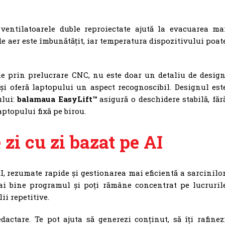
entilatoarele duble reproiectate ajută la evacuarea ma
l de aer este îmbunătățit, iar temperatura dispozitivului poat
ie prin prelucrare CNC, nu este doar un detaliu de design
i și oferă laptopului un aspect recognoscibil. Designul est
ului:
balamaua EasyLift™
asigură o deschidere stabilă, făr
aptopului fixă pe birou.
 zi cu zi bazat pe AI
I, rezumate rapide și gestionarea mai eficientă a sarcinilor
mai bine programul și poți rămâne concentrat pe lucruril
ii repetitive.
edactare. Te pot ajuta să generezi conținut, să îți rafinez