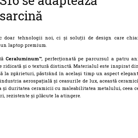
S16 se adaptează
 sarcină
doar tehnologii noi, ci și soluții de design care chia
e un laptop premium.
ată
Ceraluminum™
, perfecționată pe parcursul a patru an
e ridicată și o textură distinctă. Materialul este inspirat di
nă la zgârieturi, păstrând în același timp un aspect elegant
ndustria aerospațială și ceasurile de lux, această ceramic
 și duritatea ceramicii cu maleabilitatea metalului, ceea c
i, rezistente și plăcute la atingere.