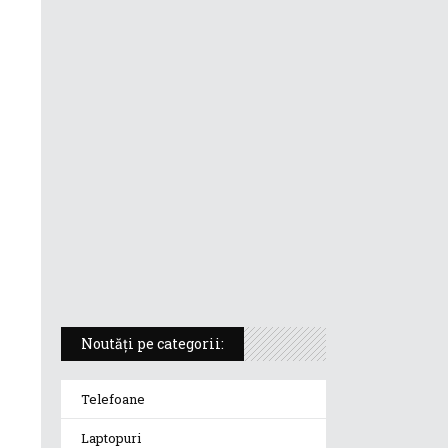
ASUS ProArt PX13 (HN7306) –
laptopul compact convertibil
pentru creatorii în mișcare
5 atuuri ale laptopului ASUS
Vivobook S14 M5406KA
ROG Strix SCAR 18 (2025) –
„monstrul din gaming” care
redefinește standardele
Noutăți pe categorii:
Telefoane
Laptopuri