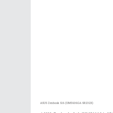
ASUS Zenbook S16 (UM5606GA-SR232X)