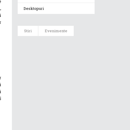
e
,
Desktopuri
i
r
Stiri
Evenimente
ASUS ProArt
GoPro Edition
duce fluxurile
creative la un
nou nivel
alături de
r
sportivii Red
i
Bull
i
5
Noul Zephyrus
G16 (GU606) a
ajuns în
România