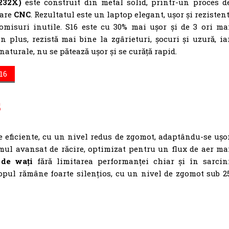
232X)
este construit din metal solid, printr-un proces d
rare
CNC
. Rezultatul este un laptop elegant, ușor și rezistent
omisuri inutile. S16 este cu 30% mai ușor și de 3 ori ma
n plus, rezistă mai bine la zgârieturi, șocuri și uzură, ia
naturale, nu se pătează ușor și se curăță rapid.
16
s
 eficiente, cu un nivel redus de zgomot, adaptându-se ușo
temul avansat de răcire, optimizat pentru un flux de aer ma
de wați
fără limitarea performanței chiar și în sarcin
ptopul rămâne foarte silențios, cu un nivel de zgomot sub 2