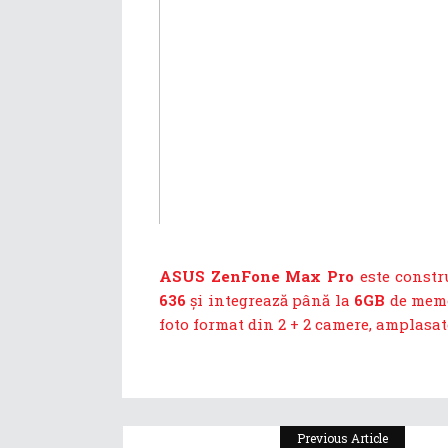
ASUS ZenFone Max Pro
este constr
636
și integrează până la
6GB
de memo
foto format din 2 + 2 camere, amplasate
Previous Article