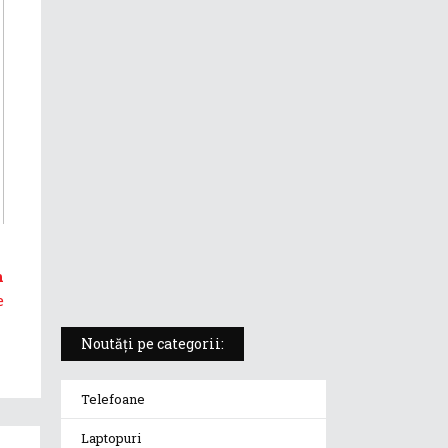
ASUS ProArt PX13 (HN7306) –
laptopul compact convertibil
pentru creatorii în mișcare
5 atuuri ale laptopului ASUS
Vivobook S14 M5406KA
ROG Strix SCAR 18 (2025) –
„monstrul din gaming” care
redefinește standardele
n
e
Noutăți pe categorii:
Telefoane
Laptopuri