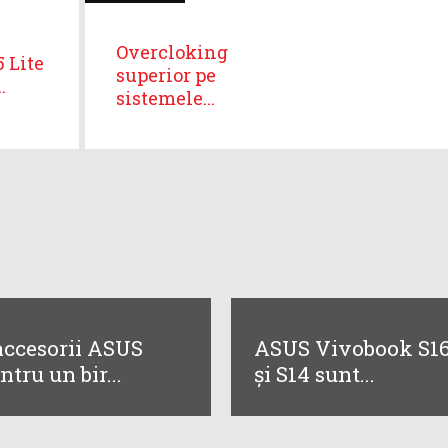
Overcloking
 Lite
superior pe
.
sistemele...
accesorii ASUS
ASUS Vivobook S1
ntru un bir...
și S14 sunt...