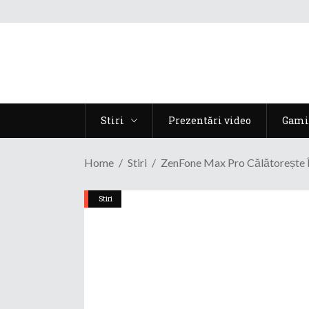
Stiri
Prezentări video
Gami
Home
Stiri
ZenFone Max Pro Călătorește Î
Stiri