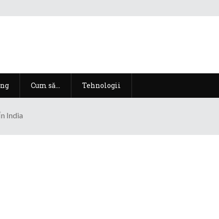
ng
Cum să…
Tehnologii
n India