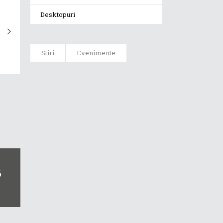
Desktopuri
Stiri
Evenimente
ASUS ProArt
GoPro Edition
duce fluxurile
creative la un
nou nivel
alături de
sportivii Red
Bull
6
Noul Zephyrus
G16 (GU606) a
ajuns în
România