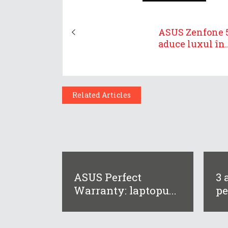
ASUS Zenfone 5
aduce luxul în..
Related Articles
ASUS Perfect
3 
Warranty: laptopu...
pe