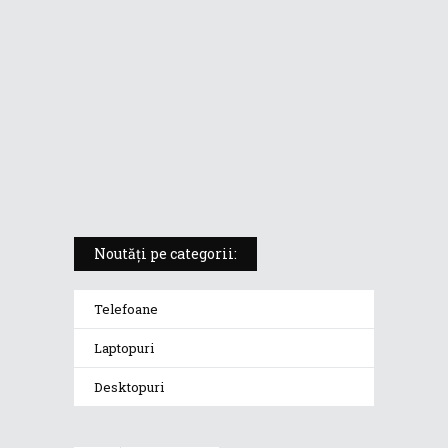
5 atuuri ale laptopului ASUS
Vivobook S14 M5406KA
ROG Strix SCAR 18 (2025) –
„monstrul din gaming” care
redefinește standardele
Noutăți pe categorii:
Telefoane
Laptopuri
Desktopuri