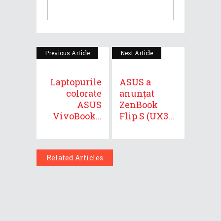
Previous Article
Next Article
Laptopurile
ASUS a
colorate
anunțat
ASUS
ZenBook
VivoBook...
Flip S (UX3...
Related Articles