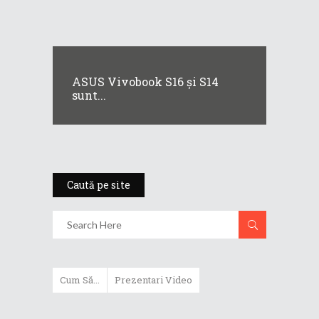
ASUS Vivobook S16 și S14
sunt...
Caută pe site
Cum Să...
Prezentari Video
ASUS Zenbook Duo (2024) îți oferă