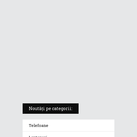
ASUS ProArt PX13 (HN7306) –
laptopul compact convertibil
pentru creatorii în mișcare
5 atuuri ale laptopului ASUS
Vivobook S14 M5406KA
ROG Strix SCAR 18 (2025) –
„monstrul din gaming” care
redefinește standardele
Noutăți pe categorii:
Telefoane