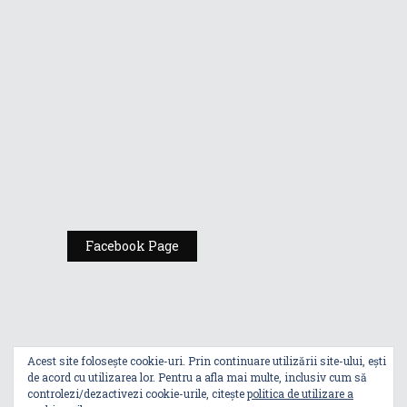
Gamers de la
Comic Con
România
Expoziția ASUS
„Design You Can
Feel” se deschide
la Milan Design
Week 2025
Facebook Page
Acest site folosește cookie-uri. Prin continuare utilizării site-ului, ești
de acord cu utilizarea lor. Pentru a afla mai multe, inclusiv cum să
controlezi/dezactivezi cookie-urile, citește
politica de utilizare a