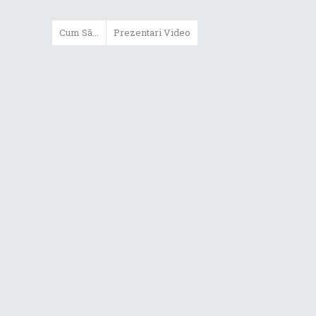
Cum Să...
Prezentari Video
ASUS Zenbook Duo (2024) îți oferă
experiențe literalmente digitale
Cum să alegi un router WiFi
extensibil
Cum să beneficiezi de protecția
maximă oferită de ASUS Premium
Care
Cum alegi un laptop performant
pentru folosirea zilnică în
taskuri uzuale