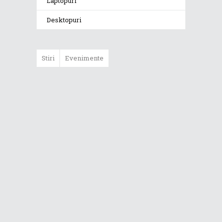
Laptopuri
Desktopuri
Stiri
Evenimente
ASUS ProArt
GoPro Edition
duce fluxurile
creative la un nou
nivel alături de
sportivii Red Bull
Noul Zephyrus
G16 (GU606) a
ajuns în România
Noul ROG Strix