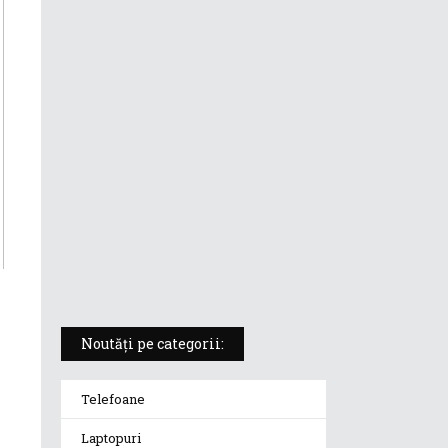
ASUS ProArt PX13 (HN7306) –
laptopul compact convertibil
pentru creatorii în mișcare
5 atuuri ale laptopului ASUS
Vivobook S14 M5406KA
ROG Strix SCAR 18 (2025) –
„monstrul din gaming” care
redefinește standardele
Noutăți pe categorii:
Telefoane
Laptopuri