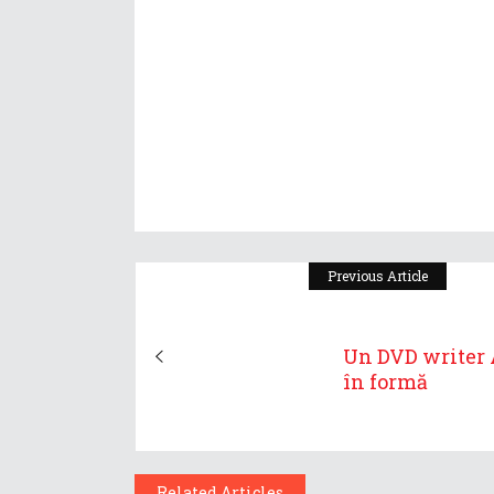
Previous Article
Un DVD writer
în formă
Related Articles