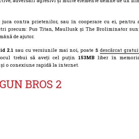
uctive, adversari agresivi și multe elemente demne de un fil
juca contra prietenilor, sau în cooperare cu ei, pentru 
ștri precum: Pus Titan, Maullusk și The Broliminator sun
 mână de ajutor.
d 2.1
sau cu versiunile mai noi, poate fi
descărcat gratui
jocul trebui să aveți cel puțin
153MB
liber în memori
și o conexiune rapidă la internet.
o GUN BROS 2