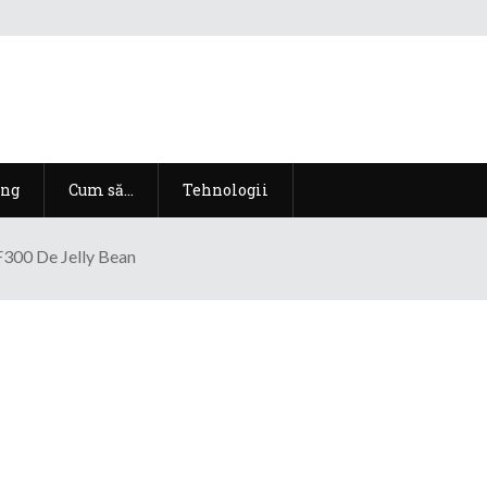
ng
Cum să…
Tehnologii
F300 De Jelly Bean