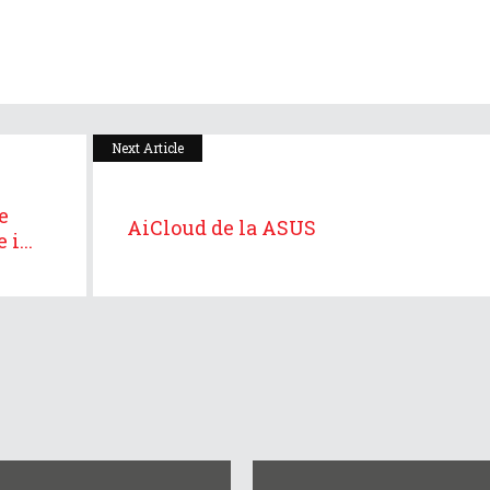
Next Article
e
AiCloud de la ASUS
i...