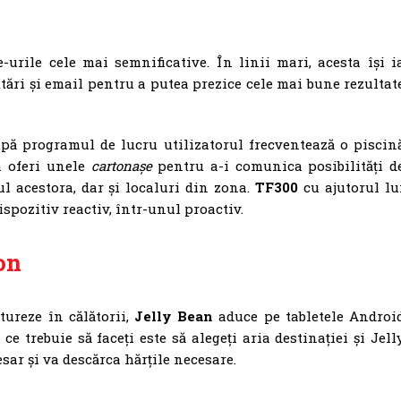
urile cele mai semnificative. În linii mari, acesta își i
utări și email pentru a putea prezice cele mai bune rezultat
upă programul de lucru utilizatorul frecventează o piscin
 oferi unele
cartonașe
pentru a-i comunica posibilități d
l acestora, dar și localuri din zona.
TF300
cu ajutorul lu
spozitiv reactiv, într-unul proactiv.
on
tureze în călătorii,
Jelly Bean
aduce pe tabletele Androi
 ce trebuie să faceți este să alegeți aria destinației și Jell
sar și va descărca hărțile necesare.