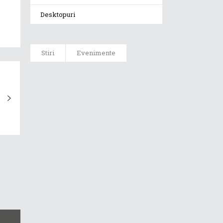
Desktopuri
Stiri
Evenimente
ASUS ProArt
GoPro Edition
duce fluxurile
creative la un
nou nivel
alături de
sportivii Red
Bull
Noul Zephyrus
G16 (GU606) a
ajuns în
România