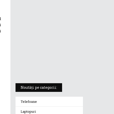
ASUS ProArt PX13 (HN7306) –
laptopul compact convertibil
d
pentru creatorii în mișcare
i
i
5 atuuri ale laptopului ASUS
Vivobook S14 M5406KA
ROG Strix SCAR 18 (2025) –
„monstrul din gaming” care
redefinește standardele
Noutăți pe categorii:
Telefoane
Laptopuri