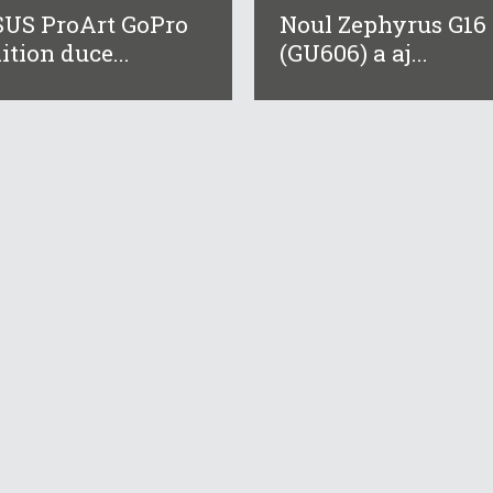
US ProArt GoPro
Noul Zephyrus G16
ition duce...
(GU606) a aj...