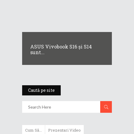
ASUS Vivobook S16 și S14
sunt...
Caută pe site
Cum Să...
Prezentari Video