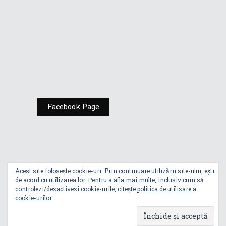
Expoziția ASUS
„Design You Can
Feel” se deschide
la Milan Design
Week 2025
Facebook Page
Acest site folosește cookie-uri. Prin continuare utilizării site-ului, ești
de acord cu utilizarea lor. Pentru a afla mai multe, inclusiv cum să
controlezi/dezactivezi cookie-urile, citește
politica de utilizare a
cookie-urilor
Index
Politica De Utilizare A Cookie-Urilor
Politica De Confidențialitate