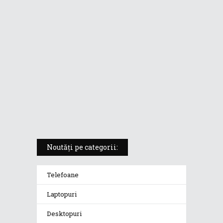
laptopul compact convertibil
pentru creatorii în mișcare
5 atuuri ale laptopului ASUS
Vivobook S14 M5406KA
ROG Strix SCAR 18 (2025) –
„monstrul din gaming” care
redefinește standardele
Noutăți pe categorii:
Telefoane
Laptopuri
Desktopuri