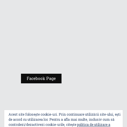
Gamers de la
Comic Con
România
Expoziția ASUS
„Design You Can
Feel” se deschide
la Milan Design
Week 2025
Facebook Page
Acest site folosește cookie-uri. Prin continuare utilizării site-ului, ești
de acord cu utilizarea lor. Pentru a afla mai multe, inclusiv cum să
controlezi/dezactivezi cookie-urile, citește
politica de utilizare a