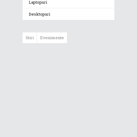
Laptopuri
Desktopuri
Stiri
Evenimente
ASUS ProArt
GoPro Edition
duce fluxurile
creative la un nou
nivel alături de
sportivii Red Bull
Noul Zephyrus
G16 (GU606) a
ajuns în România
Noul ROG Strix