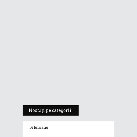
ASUS ProArt PX13 (HN7306) –
laptopul compact convertibil
pentru creatorii în mișcare
5 atuuri ale laptopului ASUS
Vivobook S14 M5406KA
ROG Strix SCAR 18 (2025) –
„monstrul din gaming” care
redefinește standardele
Noutăți pe categorii:
Telefoane