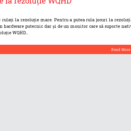
ne la rezoluție WQHD
rulați la rezoluție mare. Pentru a putea rula jocuri la rezoluți
n hardware puternic dar și de un monitor care să suporte nati
ezoluție WQHD
Read More