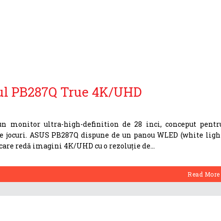
ul PB287Q True 4K/UHD
 monitor ultra-high-definition de 28 inci, conceput pentr
i de jocuri. ASUS PB287Q dispune de un panou WLED (white ligh
9, care redă imagini 4K/UHD cu o rezoluție de
Read More