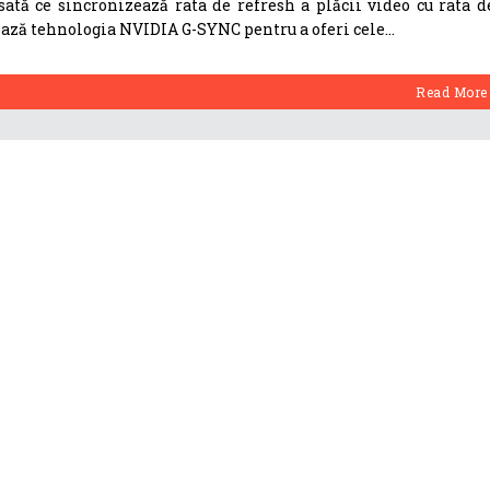
tă ce sincronizează rata de refresh a plăcii video cu rata d
ează tehnologia NVIDIA G-SYNC pentru a oferi cele
Read More