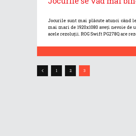
Jocurile se văd mai bi
Jocurile sunt mai plăcute atunci când le 
mai mari de 1920x1080 aveți nevoie de u
acele rezoluții. ROG Swift PG278Q are r
1
2
3