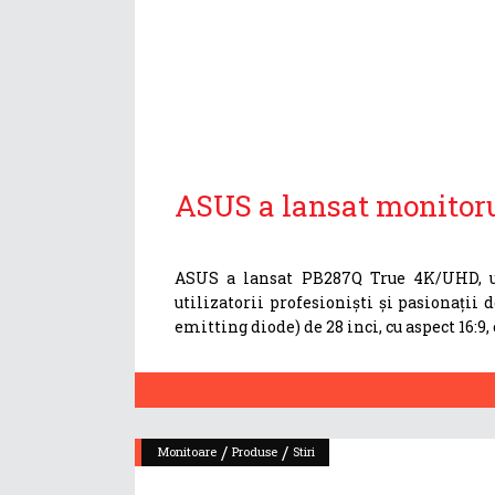
ASUS a lansat monitor
ASUS a lansat PB287Q True 4K/UHD, un
utilizatorii profesioniști și pasionați
emitting diode) de 28 inci, cu aspect 16:
/
/
Monitoare
Produse
Stiri