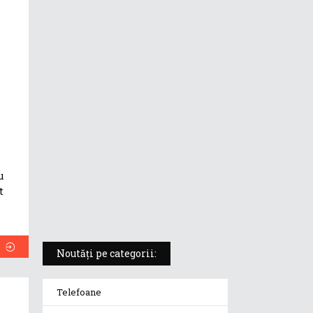
Zenbook S16: laptopul ultra-
subțire cu procesor AMD Ryzen
AI pentru performanță de nouă
generație
Zenbook Pro 16X OLED: laptop
de creație pentru profesioniștii
care nu fac compromisuri
ASUS Vivobook S 15 (S5507Q),
u
Copilot+ PC cu Snapdragon X
t
Elite și Windows pe ARM
Noutăți pe categorii:
Telefoane