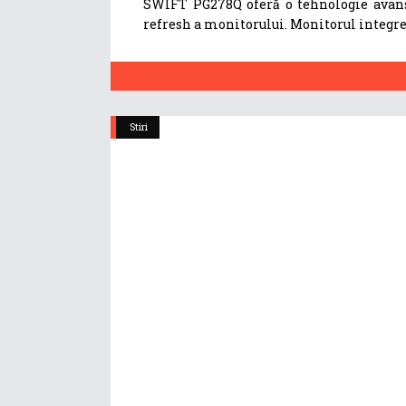
SWIFT PG278Q oferă o tehnologie avansa
refresh a monitorului. Monitorul integr
Stiri