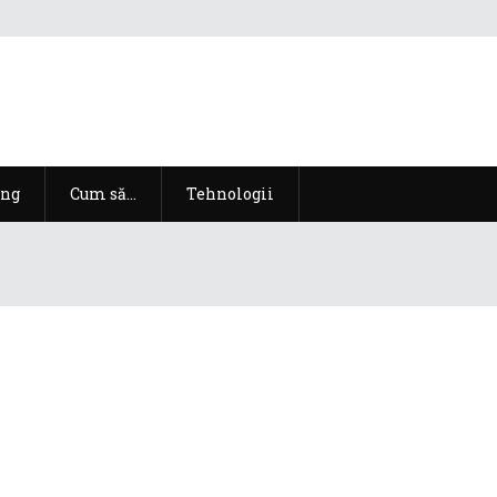
ng
Cum să…
Tehnologii