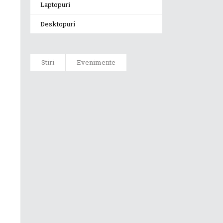
Laptopuri
Desktopuri
Stiri
Evenimente
ROG Xbox Ally și
ROG Xbox Ally X
vor fi
disponibile în
magazine
începând cu 16
octombrie 2025
Reduceri de
până la 1000 de
lei la
laptopurile ROG
cu plăci grafice